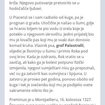
križa. Njegovo putovanje pretvorilo se u
hodočašće ljubavi.
U Piacenzi se i sam razbolio od kuge, pa je
prognan iz grada. Utočište je našao u šumi, gdje
se hranio biljem te pio vodu iz vrela koje je
poteklo u njegovom skrovištu. Jedini prijatelj bio
mu je lovački pas koji mu je svaki dan donosio
komad kruha. Vlasnik psa,
grof Palastrelli
,
slijedio je životinju u šumu i primio Roka pod
svoj krov. Kada je ozdravio, Rok vratio se u
zavičaj, ali kako ga je bolest potpuno fizički
izmijenila, njegovi sumještani nisu ga prepoznali,
već su ga zatvorili kao sumnjivca i špijuna. U
zatvoru je proveo pet godina, ponovo obolio od
kuge i tek je svećeniku koji mu je podijelio svete
sakramente otkrio tko je.
Preminuo je u Montpellieru, 16. kolovoza 1327.