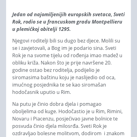
Jedan od najomiljenijih europskih svetaca, Sveti
Rok, rodio se u francuskom gradu Montpellieru
u plemićkoj obitelji 1295.
Njegovi roditelji bili su dugo bez djece. Molili su
se i zavjetovali, a Bog im je podario sina. Sveti
Rok je na svome tijelu od rođenja imao madež u
obliku križa. Nakon što je prije navršene 20.
godine ostao bez roditelja, podijelio je
siromasima baštinu koju je naslijedio od oca,
imućnog posjednika te se kao siromašan
hodočasnik uputio u Rim.
Na putu je činio dobra djela i pomagao
oboljelima od kuge. Hodočastio je u Rim, Rimini,
Novaru i Piacenzu, posjećivao javne bolnice te
posvuda činio djela milosrđa. Sveti Rok je
ozdravljao bolesne molitvom, dodirom i znakom