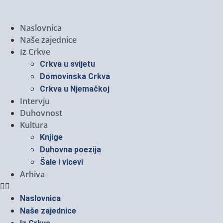
Naslovnica
Naše zajednice
Iz Crkve
Crkva u svijetu
Domovinska Crkva
Crkva u Njemačkoj
Intervju
Duhovnost
Kultura
Knjige
Duhovna poezija
Šale i vicevi
Arhiva
Naslovnica
Naše zajednice