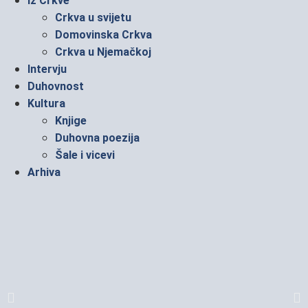
Iz Crkve
Crkva u svijetu
Domovinska Crkva
Crkva u Njemačkoj
Intervju
Duhovnost
Kultura
Knjige
Duhovna poezija
Šale i vicevi
Arhiva