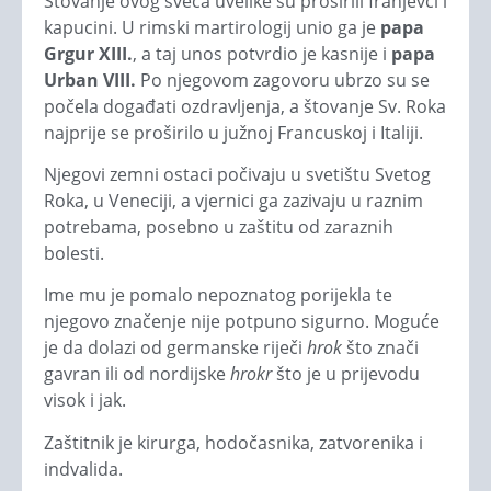
Štovanje ovog sveca uvelike su proširili franjevci i
kapucini. U rimski martirologij unio ga je
papa
Grgur XIII.
, a taj unos potvrdio je kasnije i
papa
Urban VIII.
Po njegovom zagovoru ubrzo su se
počela događati ozdravljenja, a štovanje Sv. Roka
najprije se proširilo u južnoj Francuskoj i Italiji.
Njegovi zemni ostaci počivaju u svetištu Svetog
Roka, u Veneciji, a vjernici ga zazivaju u raznim
potrebama, posebno u zaštitu od zaraznih
bolesti.
Ime mu je pomalo nepoznatog porijekla te
njegovo značenje nije potpuno sigurno. Moguće
je da dolazi od germanske riječi
hrok
što znači
gavran ili od nordijske
hrokr
što je u prijevodu
visok i jak.
Zaštitnik je kirurga, hodočasnika, zatvorenika i
indvalida.