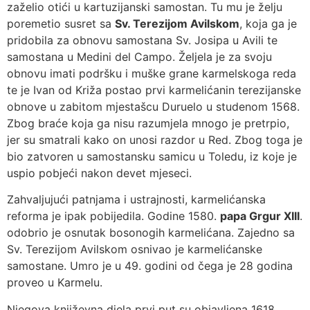
zaželio otići u kartuzijanski samostan. Tu mu je želju
poremetio susret sa
Sv. Terezijom Avilskom
, koja ga je
pridobila za obnovu samostana Sv. Josipa u Avili te
samostana u Medini del Campo. Željela je za svoju
obnovu imati podršku i muške grane karmelskoga reda
te je Ivan od Križa postao prvi karmelićanin terezijanske
obnove u zabitom mjestašcu Duruelo u studenom 1568.
Zbog braće koja ga nisu razumjela mnogo je pretrpio,
jer su smatrali kako on unosi razdor u Red. Zbog toga je
bio zatvoren u samostansku samicu u Toledu, iz koje je
uspio pobjeći nakon devet mjeseci.
Zahvaljujući patnjama i ustrajnosti, karmelićanska
reforma je ipak pobijedila. Godine 1580.
papa Grgur XIII
.
odobrio je osnutak bosonogih karmelićana. Zajedno sa
Sv. Terezijom Avilskom osnivao je karmelićanske
samostane. Umro je u 49. godini od čega je 28 godina
proveo u Karmelu.
Njegova književna djela prvi put su objavljena 1618.