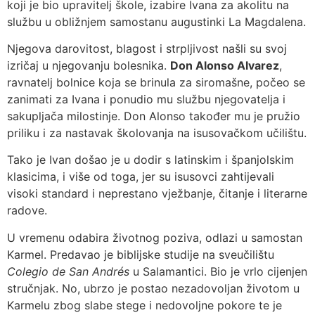
koji je bio upravitelj škole, izabire Ivana za akolitu na
službu u obližnjem samostanu augustinki La Magdalena.
Njegova darovitost, blagost i strpljivost našli su svoj
izričaj u njegovanju bolesnika.
Don Alonso Alvarez
,
ravnatelj bolnice koja se brinula za siromašne, počeo se
zanimati za Ivana i ponudio mu službu njegovatelja i
sakupljača milostinje. Don Alonso također mu je pružio
priliku i za nastavak školovanja na isusovačkom učilištu.
Tako je Ivan došao je u dodir s latinskim i španjolskim
klasicima, i više od toga, jer su isusovci zahtijevali
visoki standard i neprestano vježbanje, čitanje i literarne
radove.
U vremenu odabira životnog poziva, odlazi u samostan
Karmel. Predavao je biblijske studije na sveučilištu
Colegio de San Andrés
u Salamantici. Bio je vrlo cijenjen
stručnjak. No, ubrzo je postao nezadovoljan životom u
Karmelu zbog slabe stege i nedovoljne pokore te je