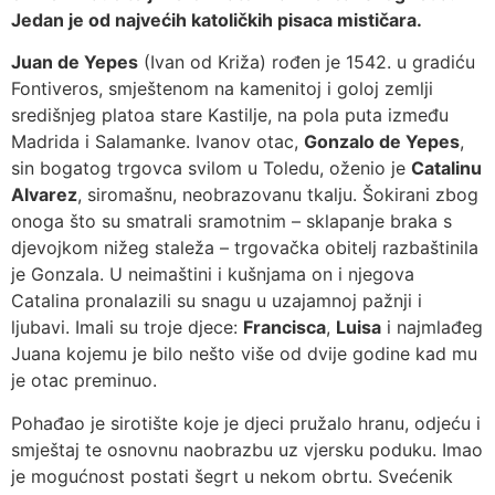
Jedan je od najvećih katoličkih pisaca mističara.
Juan de Yepes
(Ivan od Križa) rođen je 1542. u gradiću
Fontiveros, smještenom na kamenitoj i goloj zemlji
središnjeg platoa stare Kastilje, na pola puta između
Madrida i Salamanke. Ivanov otac,
Gonzalo de Yepes
,
sin bogatog trgovca svilom u Toledu, oženio je
Catalinu
Alvarez
, siromašnu, neobrazovanu tkalju. Šokirani zbog
onoga što su smatrali sramotnim – sklapanje braka s
djevojkom nižeg staleža – trgovačka obitelj razbaštinila
je Gonzala. U neimaštini i kušnjama on i njegova
Catalina pronalazili su snagu u uzajamnoj pažnji i
ljubavi. Imali su troje djece:
Francisca
,
Luisa
i najmlađeg
Juana kojemu je bilo nešto više od dvije godine kad mu
je otac preminuo.
Pohađao je sirotište koje je djeci pružalo hranu, odjeću i
smještaj te osnovnu naobrazbu uz vjersku poduku. Imao
je mogućnost postati šegrt u nekom obrtu. Svećenik