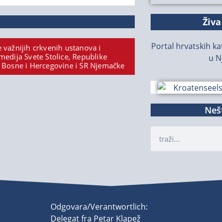
Živa
Portal hrvatskih kat
 važnijih crkvenih ustanova i
medija Svete Stolice, Republike
u N
 Bosne i Hercegovine i SR Njemačke
Nešt
Odgovara/Verantwortlich:
Delegat fra Petar Klapež