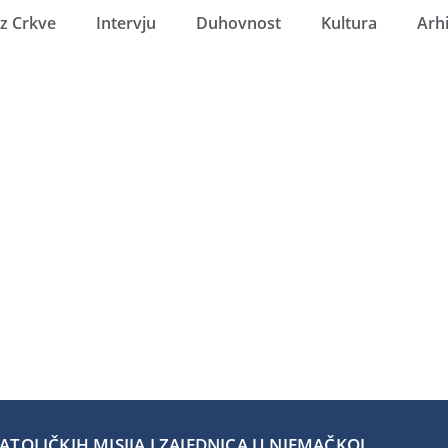
Iz Crkve
Intervju
Duhovnost
Kultura
Arh
TOLIČKIH MISIJA I ZAJEDNICA U NJEMAČKOJ