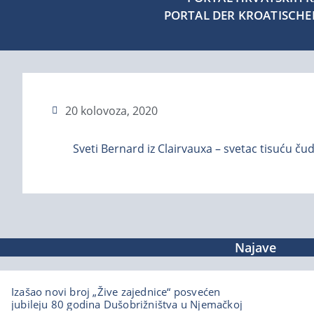
PORTAL DER KROATISCH
20 kolovoza, 2020
Sveti Bernard iz Clairvauxa – svetac tisuću ču
Najave
Izašao novi broj „Žive zajednice“ posvećen
jubileju 80 godina Dušobrižništva u Njemačkoj