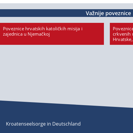
Važnije poveznice
Poveznice hrvatskih katoličkih misija i
Poveznice
zajednica u Njemačkoj
crkvenih 
Hrvatske,
Kroatenseelsorge in Deutschland