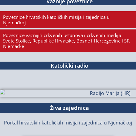
Važnije poveznice
Poveznice hrvatskih katoličkih misija i zajednica u
Njemačkoj
Poveznice važnijih crkvenih ustanova i crkvenih medija
Svete Stolice, Republike Hrvatske, Bosne i Hercegovine i SR
Njemačke
Katolički radio
Živa zajednica
Portal hrvatskih katoličkih misija i zajednica u Njemačkoj