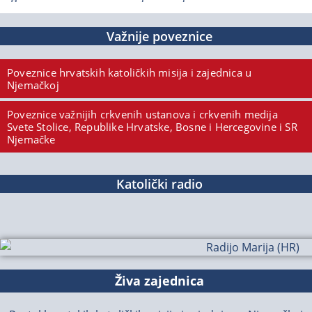
Važnije poveznice
Poveznice hrvatskih katoličkih misija i zajednica u
Njemačkoj
Poveznice važnijih crkvenih ustanova i crkvenih medija
Svete Stolice, Republike Hrvatske, Bosne i Hercegovine i SR
Njemačke
Katolički radio
Živa zajednica