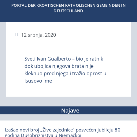
PORTAL DER KROATISCHEN KATHOLISCHEN GEMEINDEN IN
DEUTSCHLAND
12 srpnja, 2020
Sveti Ivan Gualberto – bio je ratnik
dok ubojica njegova brata nije
kleknuo pred njega i tražio oprost u
Isusovo ime
Najave
Izašao novi broj „Žive zajednice“ posvećen jubileju 80
godina Dušobrižništva u Njemačkoj