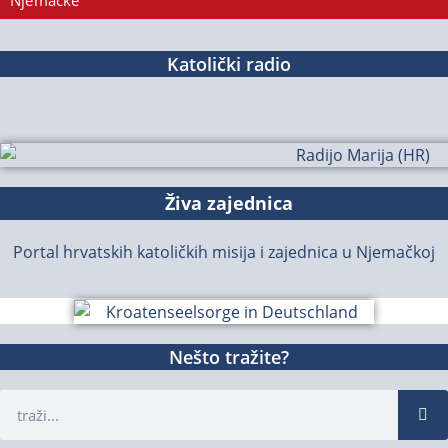
Njemačke
Katolički radio
Živa zajednica
Portal hrvatskih katoličkih misija i zajednica u Njemačkoj
Nešto tražite?