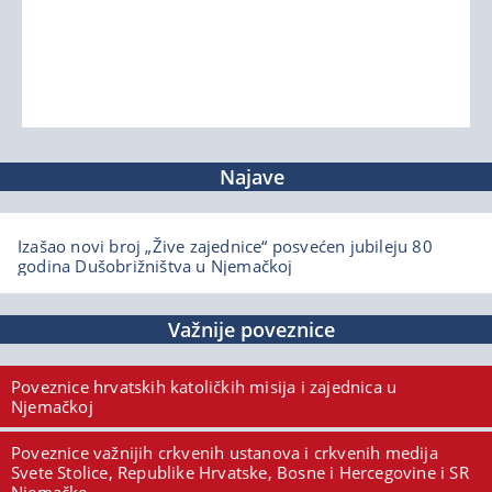
Najave
Izašao novi broj „Žive zajednice“ posvećen jubileju 80
godina Dušobrižništva u Njemačkoj
Važnije poveznice
Poveznice hrvatskih katoličkih misija i zajednica u
Njemačkoj
Poveznice važnijih crkvenih ustanova i crkvenih medija
Svete Stolice, Republike Hrvatske, Bosne i Hercegovine i SR