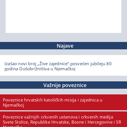
Najave
Izašao novi broj „Žive zajednice“ posvećen jubileju 80
godina Dušobrižništva u Njemačkoj
Važnije poveznice
Poveznice hrvatskih katoličkih misija i zajednica u
Njemačkoj
Poveznice važnijih crkvenih ustanova i crkvenih medija
Svete Stolice, Republike Hrvatske, Bosne i Hercegovine i SR