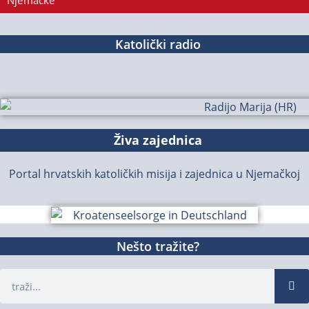
Njemačke
Katolički radio
Živa zajednica
Portal hrvatskih katoličkih misija i zajednica u Njemačkoj
Nešto tražite?