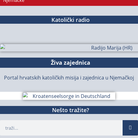
Njemačke
Katolički radio
Živa zajednica
Portal hrvatskih katoličkih misija i zajednica u Njemačkoj
Nešto tražite?