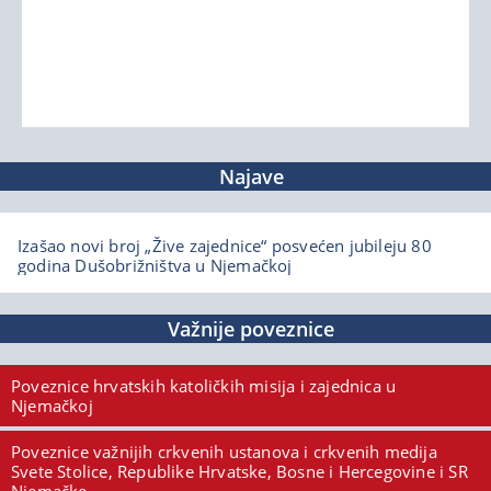
Najave
Izašao novi broj „Žive zajednice“ posvećen jubileju 80
godina Dušobrižništva u Njemačkoj
Važnije poveznice
Poveznice hrvatskih katoličkih misija i zajednica u
Njemačkoj
Poveznice važnijih crkvenih ustanova i crkvenih medija
Svete Stolice, Republike Hrvatske, Bosne i Hercegovine i SR