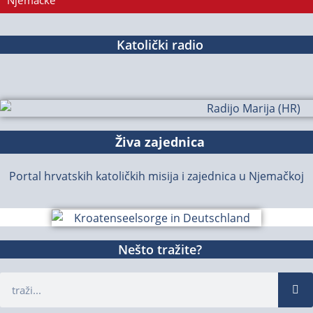
Njemačke
Katolički radio
Živa zajednica
Portal hrvatskih katoličkih misija i zajednica u Njemačkoj
Nešto tražite?