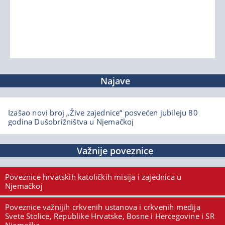
Najave
Izašao novi broj „Žive zajednice“ posvećen jubileju 80
godina Dušobrižništva u Njemačkoj
Važnije poveznice
Poveznice hrvatskih katoličkih misija i zajednica u
Njemačkoj
Poveznice važnijih crkvenih ustanova i crkvenih medija
Svete Stolice, Republike Hrvatske, Bosne i Hercegovine i SR