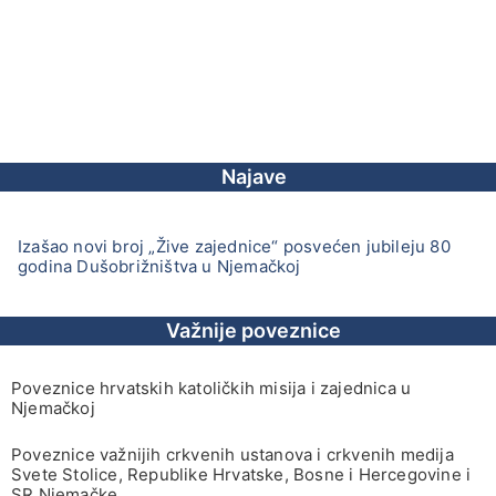
Najave
Izašao novi broj „Žive zajednice“ posvećen jubileju 80
godina Dušobrižništva u Njemačkoj
Važnije poveznice
Poveznice hrvatskih katoličkih misija i zajednica u
Njemačkoj
Poveznice važnijih crkvenih ustanova i crkvenih medija
Svete Stolice, Republike Hrvatske, Bosne i Hercegovine i
SR Njemačke