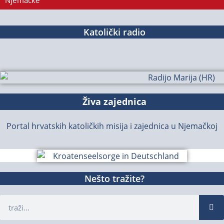
Njemačke
Katolički radio
Živa zajednica
Portal hrvatskih katoličkih misija i zajednica u Njemačkoj
Nešto tražite?