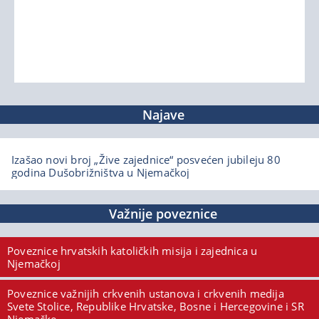
Najave
Izašao novi broj „Žive zajednice“ posvećen jubileju 80
godina Dušobrižništva u Njemačkoj
Važnije poveznice
Poveznice hrvatskih katoličkih misija i zajednica u
Njemačkoj
Poveznice važnijih crkvenih ustanova i crkvenih medija
Svete Stolice, Republike Hrvatske, Bosne i Hercegovine i SR