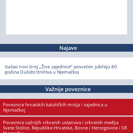
Najave
Izašao novi broj „Žive zajednice“ posvećen jubileju 80
godina Dušobrižništva u Njemačkoj
Važnije poveznice
Poveznice hrvatskih katoličkih misija i zajednica u
Njemačkoj
Poveznice važnijih crkvenih ustanova i crkvenih medija
Svete Stolice, Republike Hrvatske, Bosne i Hercegovine i SR