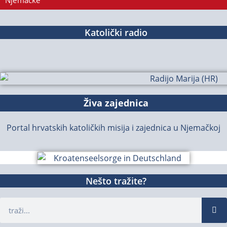
Njemačke
Katolički radio
Živa zajednica
Portal hrvatskih katoličkih misija i zajednica u Njemačkoj
Nešto tražite?