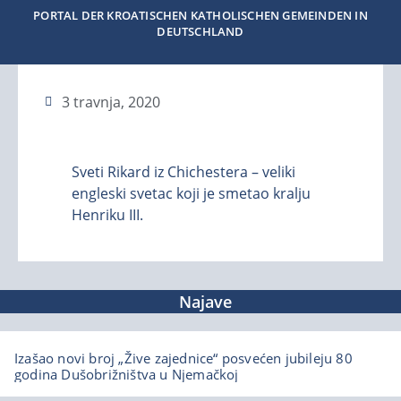
PORTAL DER KROATISCHEN KATHOLISCHEN GEMEINDEN IN
DEUTSCHLAND
3 travnja, 2020
Sveti Rikard iz Chichestera – veliki
engleski svetac koji je smetao kralju
Henriku III.
Najave
Izašao novi broj „Žive zajednice“ posvećen jubileju 80
godina Dušobrižništva u Njemačkoj