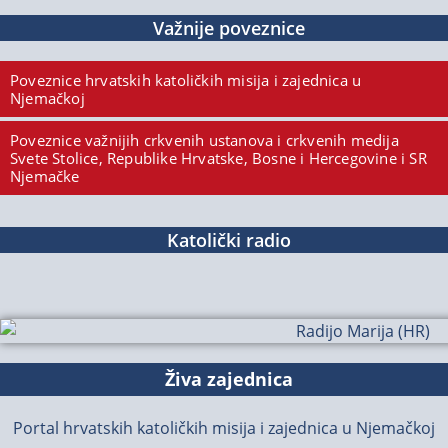
Važnije poveznice
Poveznice hrvatskih katoličkih misija i zajednica u
Njemačkoj
Poveznice važnijih crkvenih ustanova i crkvenih medija
Svete Stolice, Republike Hrvatske, Bosne i Hercegovine i SR
Njemačke
Katolički radio
Živa zajednica
Portal hrvatskih katoličkih misija i zajednica u Njemačkoj