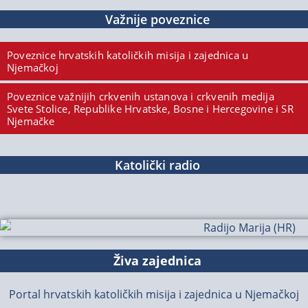
Važnije poveznice
Poveznice hrvatskih katoličkih misija i zajednica u
Njemačkoj
Poveznice važnijih crkvenih ustanova i crkvenih medija
Svete Stolice, Republike Hrvatske, Bosne i Hercegovine i SR
Njemačke
Katolički radio
Živa zajednica
Portal hrvatskih katoličkih misija i zajednica u Njemačkoj