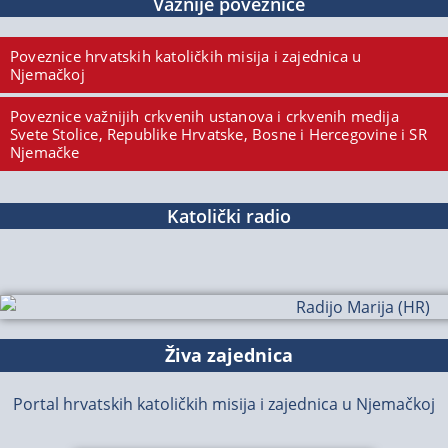
Važnije poveznice
Poveznice hrvatskih katoličkih misija i zajednica u
Njemačkoj
Poveznice važnijih crkvenih ustanova i crkvenih medija
Svete Stolice, Republike Hrvatske, Bosne i Hercegovine i SR
Njemačke
Katolički radio
Živa zajednica
Portal hrvatskih katoličkih misija i zajednica u Njemačkoj