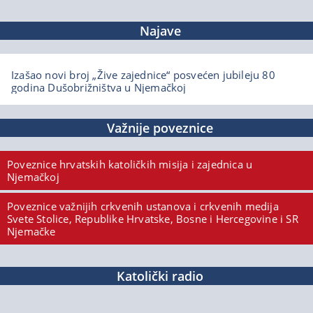
Najave
Izašao novi broj „Žive zajednice“ posvećen jubileju 80
godina Dušobrižništva u Njemačkoj
Važnije poveznice
Poveznice hrvatskih katoličkih misija i zajednica u
Njemačkoj
Poveznice važnijih crkvenih ustanova i crkvenih medija
Svete Stolice, Republike Hrvatske, Bosne i Hercegovine i SR
Njemačke
Katolički radio