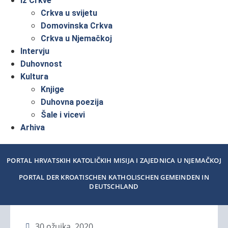
Iz Crkve
Crkva u svijetu
Domovinska Crkva
Crkva u Njemačkoj
Intervju
Duhovnost
Kultura
Knjige
Duhovna poezija
Šale i vicevi
Arhiva
PORTAL HRVATSKIH KATOLIČKIH MISIJA I ZAJEDNICA U NJEMAČKOJ
PORTAL DER KROATISCHEN KATHOLISCHEN GEMEINDEN IN
DEUTSCHLAND
30 ožujka, 2020