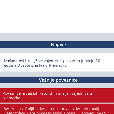
Najave
Izašao novi broj „Žive zajednice“ posvećen jubileju 80
godina Dušobrižništva u Njemačkoj
Važnije poveznice
Poveznice hrvatskih katoličkih misija i zajednica u
Njemačkoj
Poveznice važnijih crkvenih ustanova i crkvenih medija
Svete Stolice, Republike Hrvatske, Bosne i Hercegovine i SR