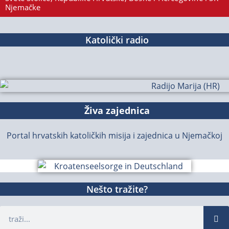
Njemačke
Katolički radio
Živa zajednica
Portal hrvatskih katoličkih misija i zajednica u Njemačkoj
Nešto tražite?