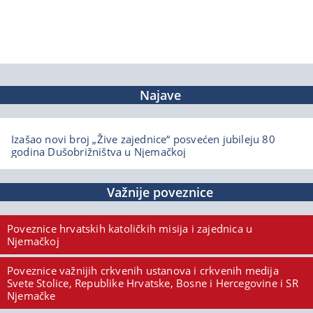
Najave
Izašao novi broj „Žive zajednice“ posvećen jubileju 80
godina Dušobrižništva u Njemačkoj
Važnije poveznice
Poveznice hrvatskih katoličkih misija i zajednica u
Njemačkoj
Poveznice važnijih crkvenih ustanova i crkvenih medija
Svete Stolice, Republike Hrvatske, Bosne i Hercegovine i SR
Njemačke