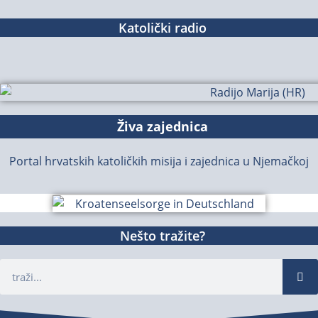
Katolički radio
Živa zajednica
Portal hrvatskih katoličkih misija i zajednica u Njemačkoj
Nešto tražite?