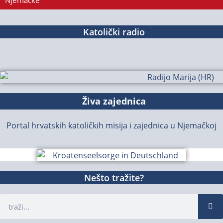
Njemačke
Katolički radio
Živa zajednica
Portal hrvatskih katoličkih misija i zajednica u Njemačkoj
Nešto tražite?