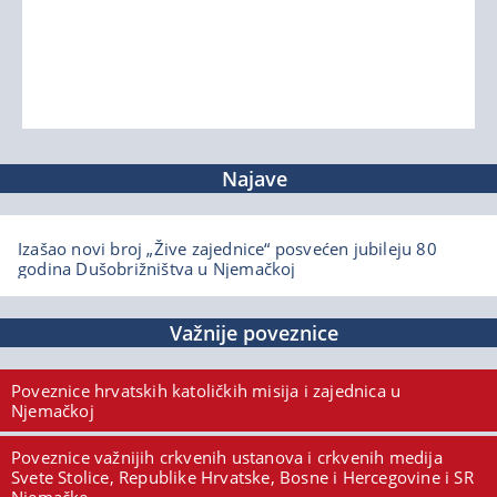
Najave
Izašao novi broj „Žive zajednice“ posvećen jubileju 80
godina Dušobrižništva u Njemačkoj
Važnije poveznice
Poveznice hrvatskih katoličkih misija i zajednica u
Njemačkoj
Poveznice važnijih crkvenih ustanova i crkvenih medija
Svete Stolice, Republike Hrvatske, Bosne i Hercegovine i SR