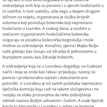
ozdravljenja onih koji su ponizno i s vjerom hodočastili u
to svetište. U tom svetištu, više nego u ikojem drugom
sličnom na svijetu, organizirana je služba brojnih
volontera koji poslužuju bolesnike koji neprestano
hodočaste u Lourdes. A svakog dana, a osobito u
svečanim organiziranim hodočašćima bolesnika
osiguraju se posebna bolesnička bogoslužja i mole
molitve za ozdravljenje. Konačno, vjernici Majku Božju
rado gledaju kao Gospu od zdravlja ili jednostavno u
litanijskom zazivu kao Zdravlje bolesnih.
A ozdravljenja koja se u Lourdesu događaju na čudesan
način i koja se onda kao takva i prijavljuju, nastoji se
pomno i profesionalno ispitati i dokumentirano
potvrditi. U Lourdesu je od samih početaka neprestano
liječnička komisija koja radi na takvim slučajevima i ne
rasiplju se olako priznanjima da neko poboljšanje
odmah nazovu Božjim zahvatom i čudom. A svaki liječnik
koji bi to htio može u Lourdesu u arhivu te komisije