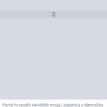
Portal hrvatskih katoličkih misija i zajednica u Njemačkoj