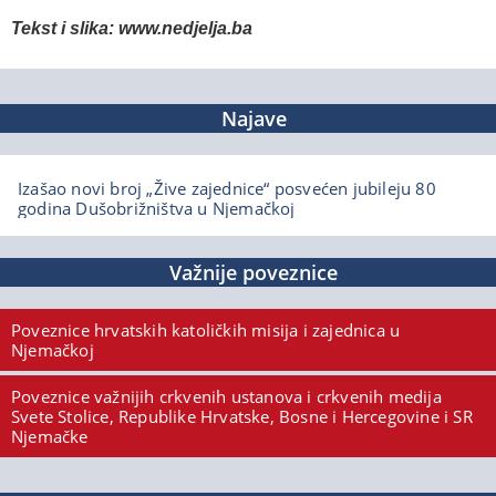
Tekst i slika: www.nedjelja.ba
Najave
Izašao novi broj „Žive zajednice“ posvećen jubileju 80
godina Dušobrižništva u Njemačkoj
Važnije poveznice
Poveznice hrvatskih katoličkih misija i zajednica u
Njemačkoj
Poveznice važnijih crkvenih ustanova i crkvenih medija
Svete Stolice, Republike Hrvatske, Bosne i Hercegovine i SR
Njemačke