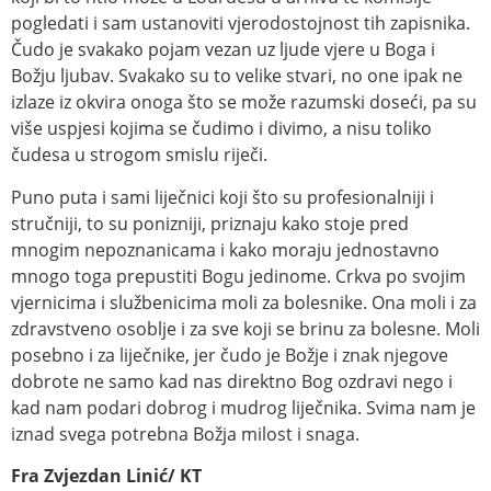
pogledati i sam ustanoviti vjerodostojnost tih zapisnika.
Čudo je svakako pojam vezan uz ljude vjere u Boga i
Božju ljubav. Svakako su to velike stvari, no one ipak ne
izlaze iz okvira onoga što se može razumski doseći, pa su
više uspjesi kojima se čudimo i divimo, a nisu toliko
čudesa u strogom smislu riječi.
Puno puta i sami liječnici koji što su profesionalniji i
stručniji, to su ponizniji, priznaju kako stoje pred
mnogim nepoznanicama i kako moraju jednostavno
mnogo toga prepustiti Bogu jedinome. Crkva po svojim
vjernicima i službenicima moli za bolesnike. Ona moli i za
zdravstveno osoblje i za sve koji se brinu za bolesne. Moli
posebno i za liječnike, jer čudo je Božje i znak njegove
dobrote ne samo kad nas direktno Bog ozdravi nego i
kad nam podari dobrog i mudrog liječnika. Svima nam je
iznad svega potrebna Božja milost i snaga.
Fra Zvjezdan Linić/ KT