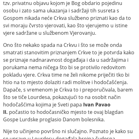
tzv. privatnu objavu kojom je Bog obdario pojedinu
osobu i zato sama ukazanja i sadržaji tih susreta s
Gospom nikada neće Crkva službeno priznati kao da to
svi moraju čvrsto vjerovati, kao što vjerujemo u istine
vjere sadržane u službenom Vjerovanju.
Ono što nekako spada na Crkvu i što se može onda
smatrati stanovitim priznanjem Crkve to je potvrda kako
se priznaje nadnaravnost događaja i da u sadržajima i
porukama nema ničega što bi se protivilo redovitom
pokladu vjere. Crkva time ne želi nikome priječiti tko bi
htio na to mjesto dolaziti radi molitve i hodočašćenja.
Dapače, s vremenom je Crkva to i preporučivala, barem
što se tiče Lourdesa, pokazujući to na osobit način
hodočašćima kojima je Sveti papa
Ivan Pavao
II.
počastio to hodočasničko mjesto te ovaj blagdan
Gospe Lurdske proglasio Danom bolesnika.
Nije to učinjeno površno ni slučajno. Poznato je kako su
se upravo u Lourdesu događala brojna čudesna