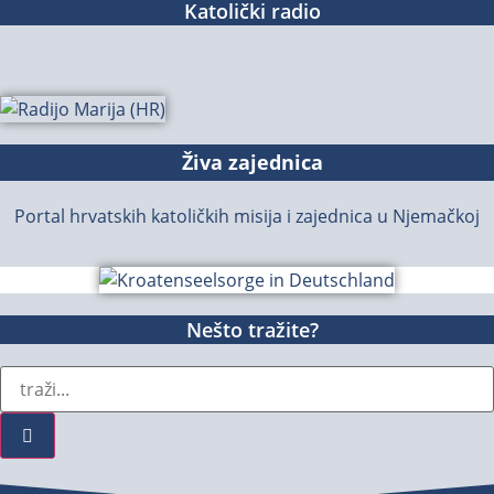
Katolički radio
Živa zajednica
Portal hrvatskih katoličkih misija i zajednica u Njemačkoj
Nešto tražite?