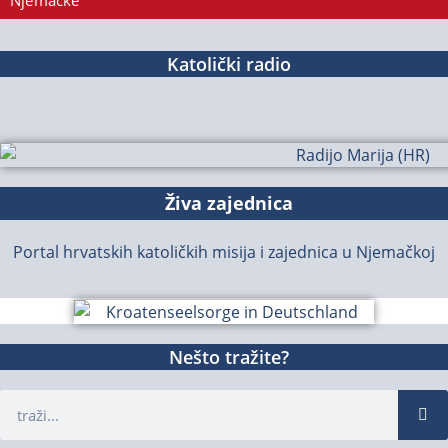
Njemačke
Katolički radio
Živa zajednica
Portal hrvatskih katoličkih misija i zajednica u Njemačkoj
Nešto tražite?