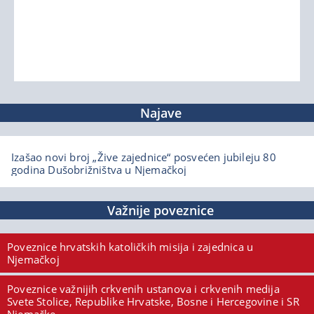
Najave
Izašao novi broj „Žive zajednice“ posvećen jubileju 80
godina Dušobrižništva u Njemačkoj
Važnije poveznice
Poveznice hrvatskih katoličkih misija i zajednica u
Njemačkoj
Poveznice važnijih crkvenih ustanova i crkvenih medija
Svete Stolice, Republike Hrvatske, Bosne i Hercegovine i SR