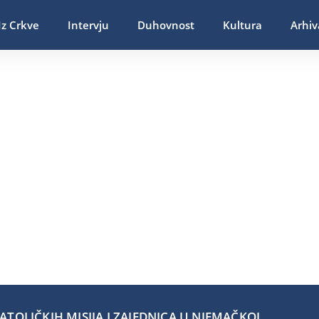
Iz Crkve
Intervju
Duhovnost
Kultura
Arhiv
TOLIČKIH MISIJA I ZAJEDNICA U NJEMAČKOJ