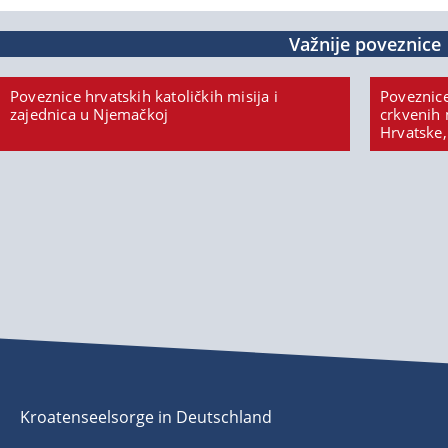
Važnije poveznice
Poveznice hrvatskih katoličkih misija i
Poveznice
zajednica u Njemačkoj
crkvenih 
Hrvatske,
Kroatenseelsorge in Deutschland