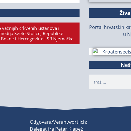
Živa
Portal hrvatskih kat
 važnijih crkvenih ustanova i
medija Svete Stolice, Republike
u N
 Bosne i Hercegovine i SR Njemačke
Nešt
Odgovara/Verantwortlich:
Delegat fra Petar Klapež