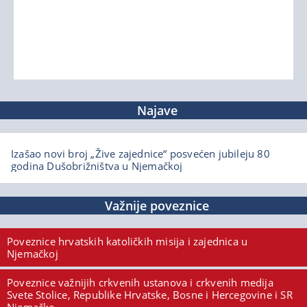
Najave
Izašao novi broj „Žive zajednice“ posvećen jubileju 80
godina Dušobrižništva u Njemačkoj
Važnije poveznice
Poveznice hrvatskih katoličkih misija i zajednica u
Njemačkoj
Poveznice važnijih crkvenih ustanova i crkvenih medija
Svete Stolice, Republike Hrvatske, Bosne i Hercegovine i SR