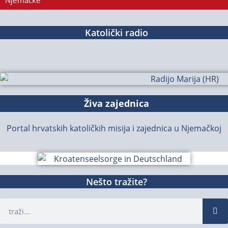
Njemačke
Katolički radio
Živa zajednica
Portal hrvatskih katoličkih misija i zajednica u Njemačkoj
Nešto tražite?