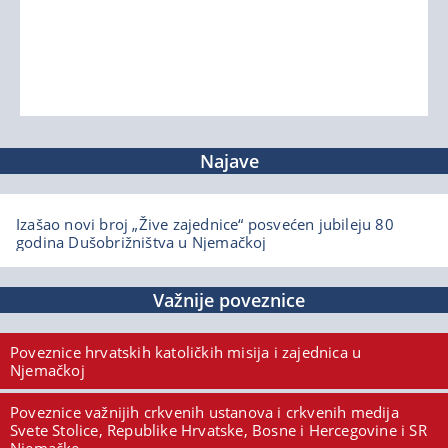
Najave
Izašao novi broj „Žive zajednice“ posvećen jubileju 80
godina Dušobrižništva u Njemačkoj
Važnije poveznice
Poveznice hrvatskih katoličkih misija i zajednica u
Njemačkoj
Poveznice važnijih crkvenih ustanova i crkvenih medija
Svete Stolice, Republike Hrvatske, Bosne i Hercegovine i SR