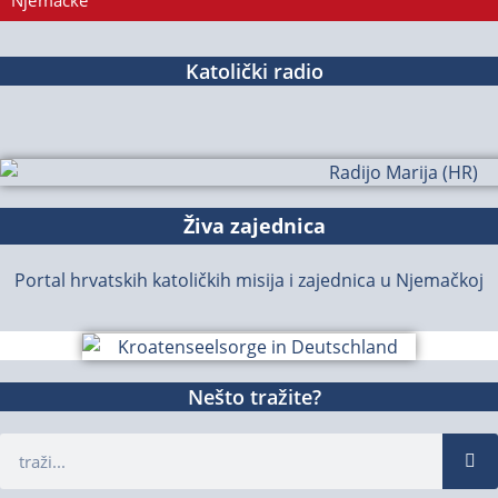
Njemačke
Katolički radio
Živa zajednica
Portal hrvatskih katoličkih misija i zajednica u Njemačkoj
Nešto tražite?