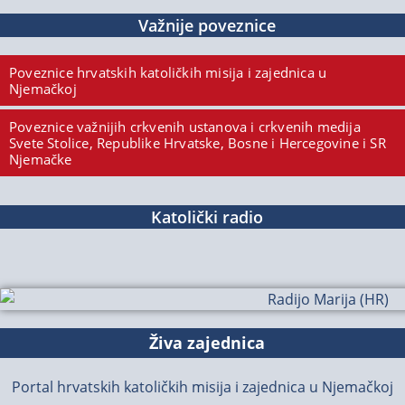
Važnije poveznice
Poveznice hrvatskih katoličkih misija i zajednica u
Njemačkoj
Poveznice važnijih crkvenih ustanova i crkvenih medija
Svete Stolice, Republike Hrvatske, Bosne i Hercegovine i SR
Njemačke
Katolički radio
Živa zajednica
Portal hrvatskih katoličkih misija i zajednica u Njemačkoj