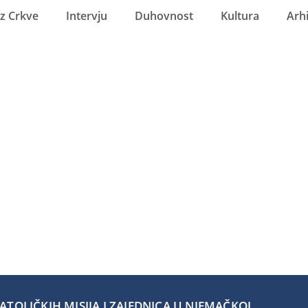
Iz Crkve
Intervju
Duhovnost
Kultura
Arh
TOLIČKIH MISIJA I ZAJEDNICA U NJEMAČKOJ