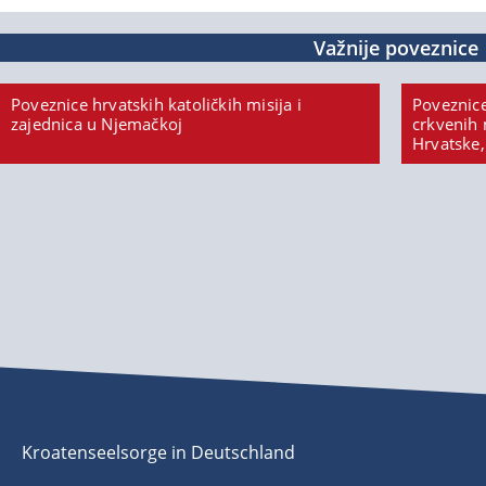
Važnije poveznice
Poveznice hrvatskih katoličkih misija i
Poveznice
zajednica u Njemačkoj
crkvenih 
Hrvatske,
Kroatenseelsorge in Deutschland