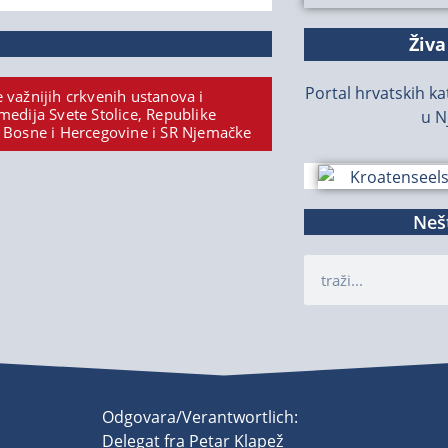
Živa
Portal hrvatskih kat
 važnijih crkvenih ustanova i
medija Svete Stolice, Republike
u N
 Bosne i Hercegovine i SR Njemačke
Nešt
Odgovara/Verantwortlich:
Delegat fra Petar Klapež