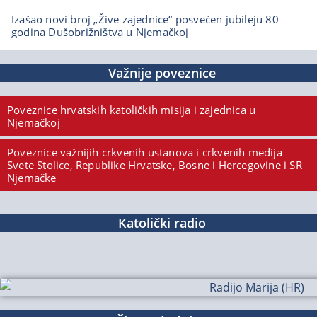
Izašao novi broj „Žive zajednice“ posvećen jubileju 80
godina Dušobrižništva u Njemačkoj
Važnije poveznice
Poveznice hrvatskih katoličkih misija i zajednica u
Njemačkoj
Poveznice važnijih crkvenih ustanova i crkvenih medija
Svete Stolice, Republike Hrvatske, Bosne i Hercegovine i SR
Njemačke
Katolički radio