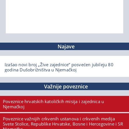
Najave
Izašao novi broj „Žive zajednice“ posvećen jubileju 80
godina Dušobrižništva u Njemačkoj
Važnije poveznice
Poveznice hrvatskih katoličkih misija i zajednica u
Njemačkoj
Poveznice važnijih crkvenih ustanova i crkvenih medija
Svete Stolice, Republike Hrvatske, Bosne i Hercegovine i SR