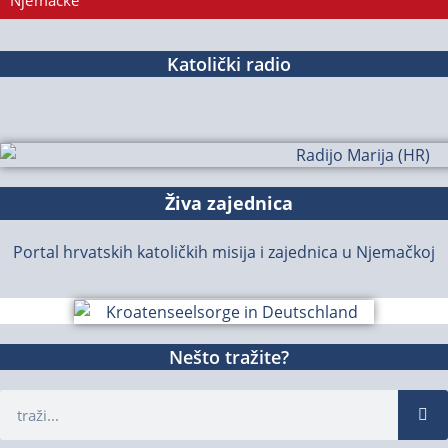
Njemačke
Katolički radio
Živa zajednica
Portal hrvatskih katoličkih misija i zajednica u Njemačkoj
Nešto tražite?