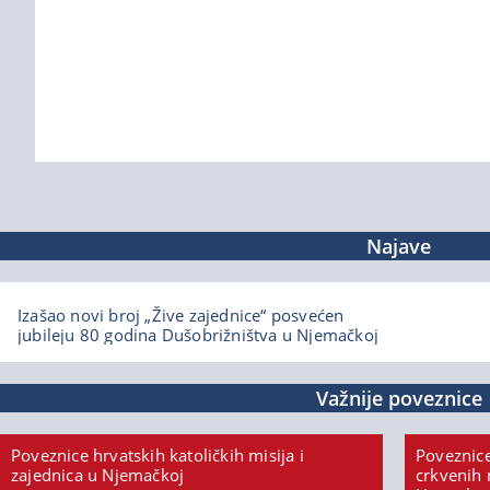
Najave
Izašao novi broj „Žive zajednice“ posvećen
jubileju 80 godina Dušobrižništva u Njemačkoj
Važnije poveznice
Poveznice hrvatskih katoličkih misija i
Poveznice
zajednica u Njemačkoj
crkvenih 