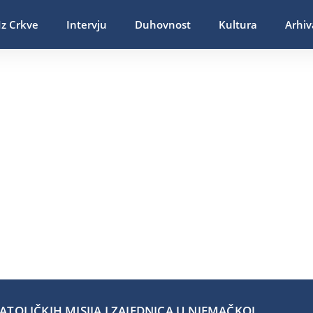
Iz Crkve
Intervju
Duhovnost
Kultura
Arhiv
TOLIČKIH MISIJA I ZAJEDNICA U NJEMAČKOJ