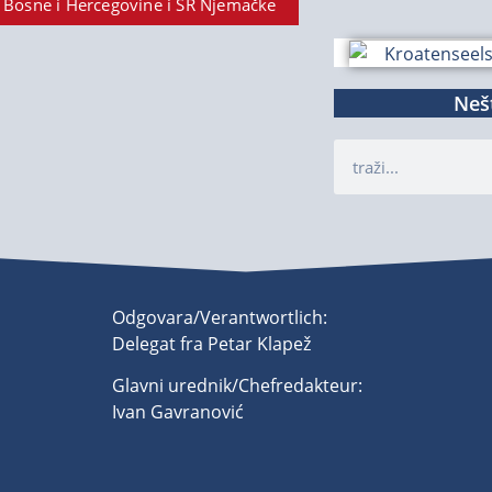
 Bosne i Hercegovine i SR Njemačke
Nešt
Odgovara/Verantwortlich:
Delegat fra Petar Klapež
Glavni urednik/Chefredakteur:
Ivan Gavranović