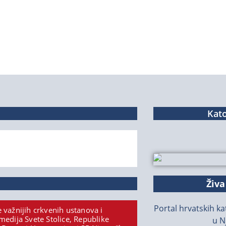
Kato
Živa
Portal hrvatskih kat
 važnijih crkvenih ustanova i
medija Svete Stolice, Republike
u N