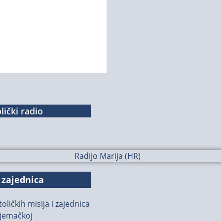
lički radio
 zajednica
oličkih misija i zajednica
jemačkoj