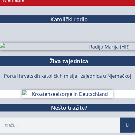
Njemačke
Katolički radio
Živa zajednica
Portal hrvatskih katoličkih misija i zajednica u Njemačkoj
Nešto tražite?