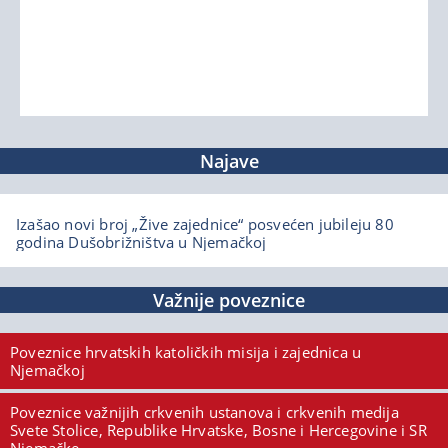
Najave
Izašao novi broj „Žive zajednice“ posvećen jubileju 80
godina Dušobrižništva u Njemačkoj
Važnije poveznice
Poveznice hrvatskih katoličkih misija i zajednica u
Njemačkoj
Poveznice važnijih crkvenih ustanova i crkvenih medija
Svete Stolice, Republike Hrvatske, Bosne i Hercegovine i SR