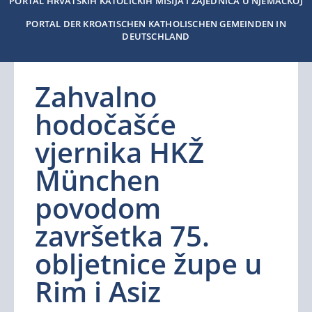
PORTAL HRVATSKIH KATOLIČKIH MISIJA I ZAJEDNICA U NJEMAČKOJ
PORTAL DER KROATISCHEN KATHOLISCHEN GEMEINDEN IN
DEUTSCHLAND
Zahvalno
hodočašće
vjernika HKŽ
München
povodom
završetka 75.
obljetnice župe u
Rim i Asiz