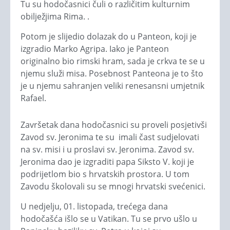
Tu su hodočasnici čuli o različitim kulturnim
obilježjima Rima. .
Potom je slijedio dolazak do u Panteon, koji je
izgradio Marko Agripa. Iako je Panteon
originalno bio rimski hram, sada je crkva te se u
njemu služi misa. Posebnost Panteona je to što
je u njemu sahranjen veliki renesansni umjetnik
Rafael.
Završetak dana hodočasnici su proveli posjetivši
Zavod sv. Jeronima te su imali čast sudjelovati
na sv. misi i u proslavi sv. Jeronima. Zavod sv.
Jeronima dao je izgraditi papa Siksto V. koji je
podrijetlom bio s hrvatskih prostora. U tom
Zavodu školovali su se mnogi hrvatski svećenici.
U nedjelju, 01. listopada, trećega dana
hodočašća išlo se u Vatikan. Tu se prvo ušlo u