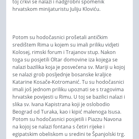
toj crkvi se nalazi i nadgrobni spomenik
hrvatskom minijaturistu Juliju Kloviću.
Potom su hodočasnici prošetali antičkim
središtem Rima u kojem su imali priliku vidjeti
Kolosej, rimski forum i Trajanov stup. Nakon
toga su posjetili Oltar domovine iza kojega se
nalazi bazilika koja je posvećena sv. Mariji u kojoj
se nalazi grob posljednje bosanske kraljice
Katarine Kosače-Kotromanić. Tu su hodočasnici
imali još jednom priliku upoznati se s tragovima
hrvatske povijesti u Rimu. U toj se bazilici nalazi i
slika sv. Ivana Kapistrana koji je oslobodio
Beograd od Turaka, kao i kipić malenoga Isusa.
Potom su hodočasnici posjetili i Piazzu Navona
na kojoj se nalazi fontana s četiri rijeke i
egipatskim obeliskom u sredini te Španjolski trg.