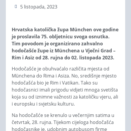
5 listopada, 2023
Hrvatska katolička župa M
ünchen ove godine
je proslavila 75. obljetnicu svoga osnutka.
Tim povodom je organizirano zahvalno
hodočašće župe iz Münchena u Vječni Grad –
Rim i Asiz od 28. rujna do 02. listopada 2023.
Hodočašće je obuhvaćalo različita mjesta od
Münchena do Rima i Asiza. No, središnje mjesto
hodočašća bio je Rim i Vatikan. Tako su
hodočasnici imali prigodu vidjeti mnoga svetišta
koja su od iznimne važnosti za katoličku vjeru, ali
i europsku i svjetsku kulturu.
Na hodočašće se krenulo u večernjim satima u
četvrtak, 28. rujna. Tijekom cijeloga hodočašća
hodočasnike je, udobnim autobusom firme