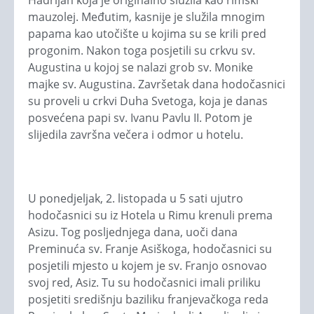
Hadrijan koja je originalno služila kao rimski
mauzolej. Međutim, kasnije je služila mnogim
papama kao utočište u kojima su se krili pred
progonim. Nakon toga posjetili su crkvu sv.
Augustina u kojoj se nalazi grob sv. Monike
majke sv. Augustina. Završetak dana hodočasnici
su proveli u crkvi Duha Svetoga, koja je danas
posvećena papi sv. Ivanu Pavlu II. Potom je
slijedila završna večera i odmor u hotelu.
U ponedjeljak, 2. listopada u 5 sati ujutro
hodočasnici su iz Hotela u Rimu krenuli prema
Asizu. Tog posljednjega dana, uoči dana
Preminuća sv. Franje Asiškoga, hodočasnici su
posjetili mjesto u kojem je sv. Franjo osnovao
svoj red, Asiz. Tu su hodočasnici imali priliku
posjetiti središnju baziliku franjevačkoga reda