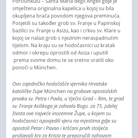
Porciunkulu – Santa Maria degli Angeli gdje je
smještena originalna kapelica u kojoj su bila
okupljena braća povodom njegova preminuća.
Posjetili su također grob sv. Franje u Papinskoj
bazilici sv. Franje u Asizu, kao i crkvu sv. Klare u
kojoj se nalazi grob s njezinim neraspadnutim
tijelom. Na kraju su se hodočasnici uz kratak
odmor i okrepu oprostili od Asiza i uputili
prema svome domu te se sretno vratili oko
ponoći u München.
Ovo zajedničko hodočašće vjernika Hrvatske
katoličke župe
München
na grobove apostolskih
prvaka sv. Petra i Pavla, u Vječni Grad – Rim, te grad
sv. Franje Asiškoga je zahvala Bogu za 75. jubilej
života ove najveće inozemne Župe, u kojem su
hodočasnici ispovjedili vjeru na mjestima gdje su
apostoli Petar i Pavao i kršćani prvih stoljeća
prolijevali krv za Krista te preporučili njihovom