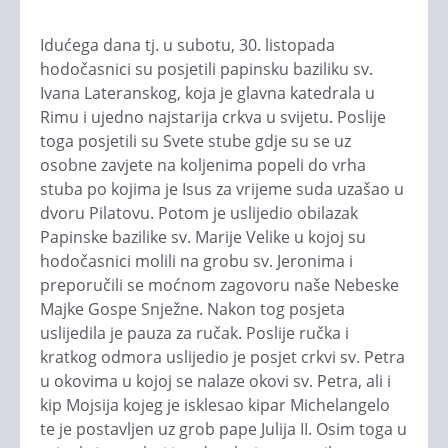
Idućega dana tj. u subotu, 30. listopada
hodočasnici su posjetili papinsku baziliku sv.
Ivana Lateranskog, koja je glavna katedrala u
Rimu i ujedno najstarija crkva u svijetu. Poslije
toga posjetili su Svete stube gdje su se uz
osobne zavjete na koljenima popeli do vrha
stuba po kojima je Isus za vrijeme suda uzašao u
dvoru Pilatovu. Potom je uslijedio obilazak
Papinske bazilike sv. Marije Velike u kojoj su
hodočasnici molili na grobu sv. Jeronima i
preporučili se moćnom zagovoru naše Nebeske
Majke Gospe Snježne. Nakon tog posjeta
uslijedila je pauza za ručak. Poslije ručka i
kratkog odmora uslijedio je posjet crkvi sv. Petra
u okovima u kojoj se nalaze okovi sv. Petra, ali i
kip Mojsija kojeg je isklesao kipar Michelangelo
te je postavljen uz grob pape Julija II. Osim toga u