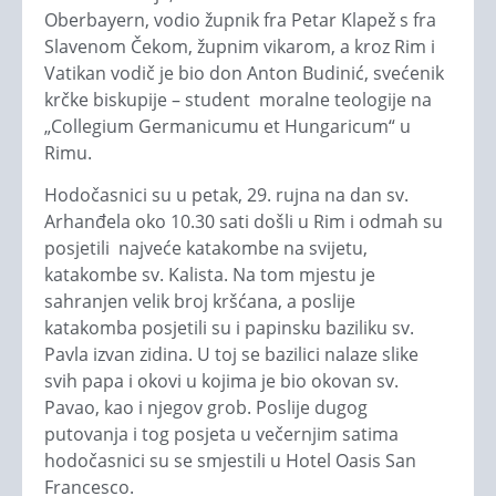
Oberbayern, vodio župnik fra Petar Klapež s fra
Slavenom Čekom, župnim vikarom, a kroz Rim i
Vatikan vodič je bio don Anton Budinić, svećenik
krčke biskupije – student moralne teologije na
„Collegium Germanicumu et Hungaricum“ u
Rimu.
Hodočasnici su u petak, 29. rujna na dan sv.
Arhanđela oko 10.30 sati došli u Rim i odmah su
posjetili najveće katakombe na svijetu,
katakombe sv. Kalista. Na tom mjestu je
sahranjen velik broj kršćana, a poslije
katakomba posjetili su i papinsku baziliku sv.
Pavla izvan zidina. U toj se bazilici nalaze slike
svih papa i okovi u kojima je bio okovan sv.
Pavao, kao i njegov grob. Poslije dugog
putovanja i tog posjeta u večernjim satima
hodočasnici su se smjestili u Hotel Oasis San
Francesco.