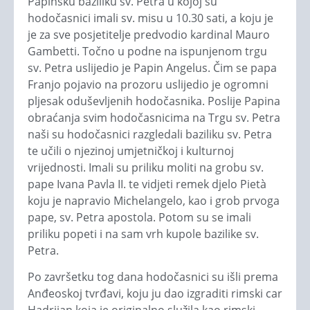
Papinsku baziliku sv. Petra u kojoj su
hodočasnici imali sv. misu u 10.30 sati, a koju je
je za sve posjetitelje predvodio kardinal Mauro
Gambetti. Točno u podne na ispunjenom trgu
sv. Petra uslijedio je Papin Angelus. Čim se papa
Franjo pojavio na prozoru uslijedio je ogromni
pljesak oduševljenih hodočasnika. Poslije Papina
obraćanja svim hodočasnicima na Trgu sv. Petra
naši su hodočasnici razgledali baziliku sv. Petra
te učili o njezinoj umjetničkoj i kulturnoj
vrijednosti. Imali su priliku moliti na grobu sv.
pape Ivana Pavla II. te vidjeti remek djelo Pietà
koju je napravio Michelangelo, kao i grob prvoga
pape, sv. Petra apostola. Potom su se imali
priliku popeti i na sam vrh kupole bazilike sv.
Petra.
Po završetku tog dana hodočasnici su išli prema
Anđeoskoj tvrđavi, koju ju dao izgraditi rimski car