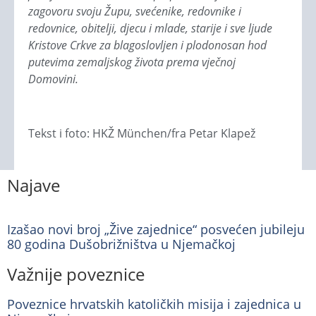
zagovoru svoju Župu, svećenike, redovnike i
redovnice, obitelji, djecu i mlade, starije i sve ljude
Kristove Crkve za blagoslovljen i plodonosan hod
putevima zemaljskog života prema vječnoj
Domovini.
Tekst i foto: HKŽ München/fra Petar Klapež
Najave
Izašao novi broj „Žive zajednice“ posvećen jubileju
80 godina Dušobrižništva u Njemačkoj
Važnije poveznice
Poveznice hrvatskih katoličkih misija i zajednica u