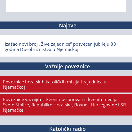
Najave
Izašao novi broj „Žive zajednice“ posvećen jubileju 80
godina Dušobrižništva u Njemačkoj
Važnije poveznice
Poveznice hrvatskih katoličkih misija i zajednica u
Njemačkoj
Poveznice važnijih crkvenih ustanova i crkvenih medija
Svete Stolice, Republike Hrvatske, Bosne i Hercegovine i SR
Njemačke
Katolički radio