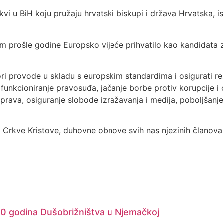
i u BiH koju pružaju hrvatski biskupi i država Hrvatska, ist
jem prošle godine Europsko vijeće prihvatilo kao kandidata z
ri provode u skladu s europskim standardima i osigurati re
je funkcioniranje pravosuđa, jačanje borbe protiv korupcije i
 prava, osiguranje slobode izražavanja i medija, poboljšanje
Crkve Kristove, duhovne obnove svih nas njezinih članova, ev
 80 godina Dušobrižništva u Njemačkoj