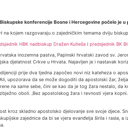
Biskupske konferencije Bosne i Hercegovine počelo je u p
BiH na kojem razgovaraju o zajedničkim temama dviju biskup
dsjednik HBK nadbiskup Dražen Kutleša
i
predsjednik BK B
Hrvatska inozemna pastva, Papinski hrvatski zavod sv. Jer
jska djelatnost Crkve u Hrvata. Najavljen je i nastavak kori
dijenciji prije dva tjedna započeo novi niz kateheza o apo
 Ali, upozorava da se može dogoditi da apostolski žar, žel
ne na same sebe, čini se kao da je tog žara nestalo, da krš
zbježno oboli. ‚Bez apostolskog žara i revnosti vjera kopni.
 milost kroz skladno apostolsko djelovanje sve svoje djec
skupijske zajednice da bi se vjera evanđelja širila i rasla, a 
ša.