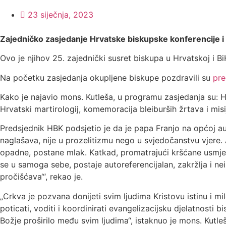
23 siječnja, 2023
Zajedničko zasjedanje Hrvatske biskupske konferencije i 
Ovo je njihov 25. zajednički susret biskupa u Hrvatskoj i 
Na početku zasjedanja okupljene biskupe pozdravili su
pre
Kako je najavio mons. Kutleša, u programu zasjedanja su: 
Hrvatski martirologij, komemoracija bleiburših žrtava i misi
Predsjednik HBK podsjetio je da je papa Franjo na općoj au
naglašava, nije u prozelitizmu nego u svjedočanstvu vjere.
opadne, postane mlak. Katkad, promatrajući kršćane usmjere
se u samoga sebe, postaje autoreferencijalan, zakržlja i nei
pročišćava‘“, rekao je.
„Crkva je pozvana donijeti svim ljudima Kristovu istinu i
poticati, voditi i koordinirati evangelizacijsku djelatnosti bi
Božje proširilo među svim ljudima“, istaknuo je mons. Kutle