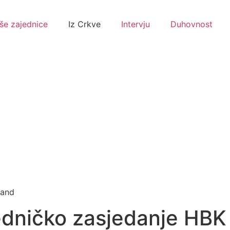
še zajednice
Iz Crkve
Intervju
Duhovnost
land
edničko zasjedanje HBK 