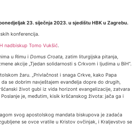
onedjeljak 23. siječnja 2023. u sjedištu HBK u Zagrebu.
skih konferencija.
iH nadbiskup Tomo Vukšić
.
onima u Rimu i
Domus Croata,
zatim liturgijska pitanja,
zmene akcije „Tjedan solidarnosti s Crkvom i ljudima u BiH“.
stolskom žaru. „Privlačnost i snaga Crkve, kako Papa
ja da se dobrim navještajem evanđelja dopre do drugih,
ćanski život gubi iz vida horizont evangelizacije, zatvara
 Poslanje je, međutim, kisik kršćanskog života: jača ga i
e. Snagom svog apostolskog mandata biskupova je zadaća
izgubljene se ovce vratile u Kristov ovčinjak, i Kraljevstvo se