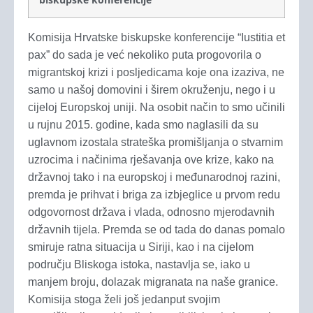
Komisija Hrvatske biskupske konferencije “Iustitia et
pax” do sada je već nekoliko puta progovorila o
migrantskoj krizi i posljedicama koje ona izaziva, ne
samo u našoj domovini i širem okruženju, nego i u
cijeloj Europskoj uniji. Na osobit način to smo učinili
u rujnu 2015. godine, kada smo naglasili da su
uglavnom izostala strateška promišljanja o stvarnim
uzrocima i načinima rješavanja ove krize, kako na
državnoj tako i na europskoj i međunarodnoj razini,
premda je prihvat i briga za izbjeglice u prvom redu
odgovornost država i vlada, odnosno mjerodavnih
državnih tijela. Premda se od tada do danas pomalo
smiruje ratna situacija u Siriji, kao i na cijelom
području Bliskoga istoka, nastavlja se, iako u
manjem broju, dolazak migranata na naše granice.
Komisija stoga želi još jedanput svojim