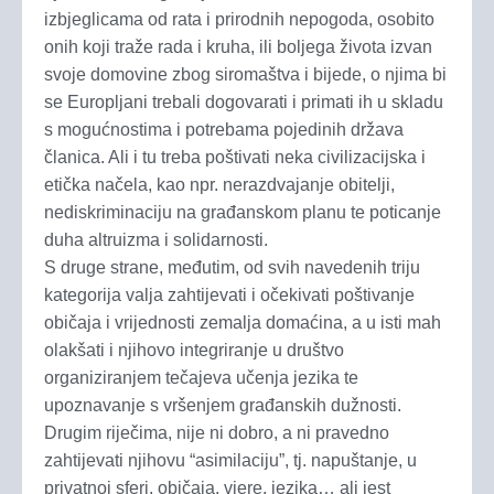
izbjeglicama od rata i prirodnih nepogoda, osobito
onih koji traže rada i kruha, ili boljega života izvan
svoje domovine zbog siromaštva i bijede, o njima bi
se Europljani trebali dogovarati i primati ih u skladu
s mogućnostima i potrebama pojedinih država
članica. Ali i tu treba poštivati neka civilizacijska i
etička načela, kao npr. nerazdvajanje obitelji,
nediskriminaciju na građanskom planu te poticanje
duha altruizma i solidarnosti.
S druge strane, međutim, od svih navedenih triju
kategorija valja zahtijevati i očekivati poštivanje
običaja i vrijednosti zemalja domaćina, a u isti mah
olakšati i njihovo integriranje u društvo
organiziranjem tečajeva učenja jezika te
upoznavanje s vršenjem građanskih dužnosti.
Drugim riječima, nije ni dobro, a ni pravedno
zahtijevati njihovu “asimilaciju”, tj. napuštanje, u
privatnoj sferi, običaja, vjere, jezika… ali jest