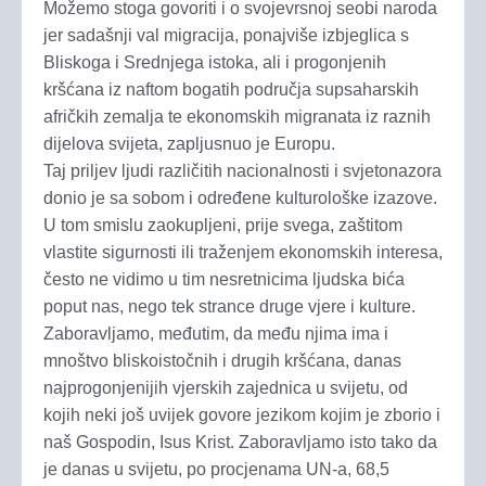
Možemo stoga govoriti i o svojevrsnoj seobi naroda
jer sadašnji val migracija, ponajviše izbjeglica s
Bliskoga i Srednjega istoka, ali i progonjenih
kršćana iz naftom bogatih područja supsaharskih
afričkih zemalja te ekonomskih migranata iz raznih
dijelova svijeta, zapljusnuo je Europu.
Taj priljev ljudi različitih nacionalnosti i svjetonazora
donio je sa sobom i određene kulturološke izazove.
U tom smislu zaokupljeni, prije svega, zaštitom
vlastite sigurnosti ili traženjem ekonomskih interesa,
često ne vidimo u tim nesretnicima ljudska bića
poput nas, nego tek strance druge vjere i kulture.
Zaboravljamo, međutim, da među njima ima i
mnoštvo bliskoistočnih i drugih kršćana, danas
najprogonjenijih vjerskih zajednica u svijetu, od
kojih neki još uvijek govore jezikom kojim je zborio i
naš Gospodin, Isus Krist. Zaboravljamo isto tako da
je danas u svijetu, po procjenama UN-a, 68,5