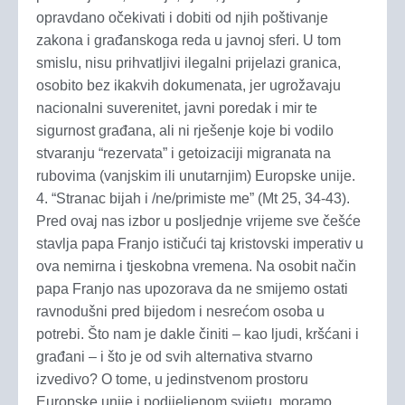
opravdano očekivati i dobiti od njih poštivanje
zakona i građanskoga reda u javnoj sferi. U tom
smislu, nisu prihvatljivi ilegalni prijelazi granica,
osobito bez ikakvih dokumenata, jer ugrožavaju
nacionalni suverenitet, javni poredak i mir te
sigurnost građana, ali ni rješenje koje bi vodilo
stvaranju “rezervata” i getoizaciji migranata na
rubovima (vanjskim ili unutarnjim) Europske unije.
4. “Stranac bijah i /ne/primiste me” (Mt 25, 34-43).
Pred ovaj nas izbor u posljednje vrijeme sve češće
stavlja papa Franjo ističući taj kristovski imperativ u
ova nemirna i tjeskobna vremena. Na osobit način
papa Franjo nas upozorava da ne smijemo ostati
ravnodušni pred bijedom i nesrećom osoba u
potrebi. Što nam je dakle činiti – kao ljudi, kršćani i
građani – i što je od svih alternativa stvarno
izvedivo? O tome, u jedinstvenom prostoru
Europske unije i podijeljenom svijetu, moramo