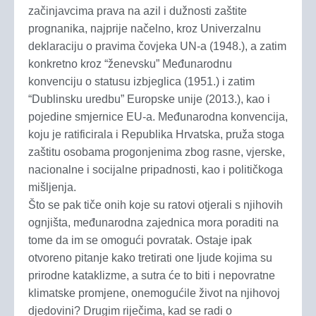
začinjavcima prava na azil i dužnosti zaštite
prognanika, najprije načelno, kroz Univerzalnu
deklaraciju o pravima čovjeka UN-a (1948.), a zatim
konkretno kroz “ženevsku” Međunarodnu
konvenciju o statusu izbjeglica (1951.) i zatim
“Dublinsku uredbu” Europske unije (2013.), kao i
pojedine smjernice EU-a. Međunarodna konvencija,
koju je ratificirala i Republika Hrvatska, pruža stoga
zaštitu osobama progonjenima zbog rasne, vjerske,
nacionalne i socijalne pripadnosti, kao i političkoga
mišljenja.
Što se pak tiče onih koje su ratovi otjerali s njihovih
ognjišta, međunarodna zajednica mora poraditi na
tome da im se omogući povratak. Ostaje ipak
otvoreno pitanje kako tretirati one ljude kojima su
prirodne kataklizme, a sutra će to biti i nepovratne
klimatske promjene, onemogućile život na njihovoj
djedovini? Drugim riječima, kad se radi o