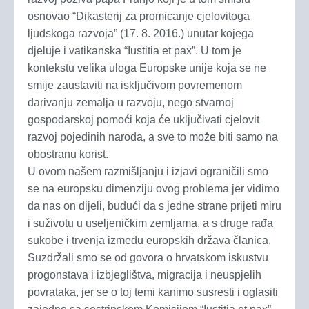
osnovao “Dikasterij za promicanje cjelovitoga
ljudskoga razvoja” (17. 8. 2016.) unutar kojega
djeluje i vatikanska “Iustitia et pax”. U tom je
kontekstu velika uloga Europske unije koja se ne
smije zaustaviti na isključivom povremenom
darivanju zemalja u razvoju, nego stvarnoj
gospodarskoj pomoći koja će uključivati cjelovit
razvoj pojedinih naroda, a sve to može biti samo na
obostranu korist.
U ovom našem razmišljanju i izjavi ograničili smo
se na europsku dimenziju ovog problema jer vidimo
da nas on dijeli, budući da s jedne strane prijeti miru
i suživotu u useljeničkim zemljama, a s druge rađa
sukobe i trvenja između europskih država članica.
Suzdržali smo se od govora o hrvatskom iskustvu
progonstava i izbjeglištva, migracija i neuspjelih
povrataka, jer se o toj temi kanimo susresti i oglasiti