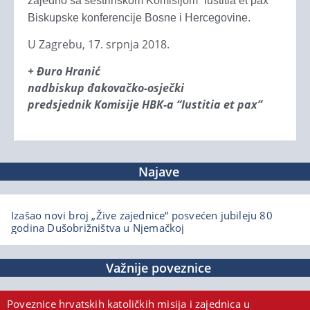
zajedno sa sestrinskom Komisijom “Iustitia et pax”
Biskupske konferencije Bosne i Hercegovine.
U Zagrebu, 17. srpnja 2018.
+ Đuro Hranić
nadbiskup đakovačko-osječki
predsjednik Komisije HBK-a “Iustitia et pax”
Najave
Izašao novi broj „Žive zajednice“ posvećen jubileju 80
godina Dušobrižništva u Njemačkoj
Važnije poveznice
Poveznice hrvatskih katoličkih misija i zajednica u