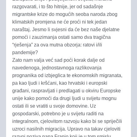
razgovarati, i to što hitnije, jer od sadašnje
migrantske krize do mogućih seoba naroda zbog
klimatskih promjena ne će proći ni tek jedan
naraštaj. Jesmo li svjesni da će bez naše djelatne
pomoći i zauzimanja ostati samo dva tragična
“rješenja” za ova mutna obzorja: ratovi i/ili
pandemije?
Zato nam valja već sad poći korak dalje od
navedenoga, jednostavnoga razlikovanja
prognanika od izbjeglica te ekonomskih migranata,
pa kao ljudi i kršćani, kao hrvatski i europski
građani, raspravljati i predlagati u okviru Europske
unije kako pomoći da drugi ljudi u svijetu mognu
ostati ili se vratiti u svoje domovine. Uz
gospodarski, potrebno je u svijetu raditi na
integralnom, cjelovitom razvoju kako bi se spriječili
uzroci nasilnih migracija. Upravo na takav cjeloviti
razvoj poziva papa Franjo koji je u tom smislu