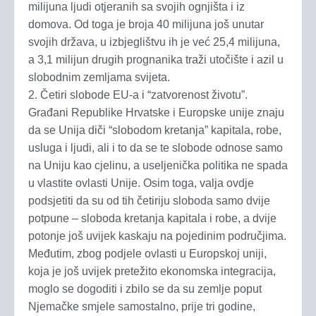
milijuna ljudi otjeranih sa svojih ognjišta i iz
domova. Od toga je broja 40 milijuna još unutar
svojih država, u izbjeglištvu ih je već 25,4 milijuna,
a 3,1 milijun drugih prognanika traži utočište i azil u
slobodnim zemljama svijeta.
2. Četiri slobode EU-a i “zatvorenost životu”.
Građani Republike Hrvatske i Europske unije znaju
da se Unija diči “slobodom kretanja” kapitala, robe,
usluga i ljudi, ali i to da se te slobode odnose samo
na Uniju kao cjelinu, a useljenička politika ne spada
u vlastite ovlasti Unije. Osim toga, valja ovdje
podsjetiti da su od tih četiriju sloboda samo dvije
potpune – sloboda kretanja kapitala i robe, a dvije
potonje još uvijek kaskaju na pojedinim područjima.
Međutim, zbog podjele ovlasti u Europskoj uniji,
koja je još uvijek pretežito ekonomska integracija,
moglo se dogoditi i zbilo se da su zemlje poput
Njemačke smjele samostalno, prije tri godine,