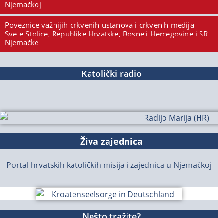
Njemačkoj
Poveznice važnijih crkvenih ustanova i crkvenih medija
Svete Stolice, Republike Hrvatske, Bosne i Hercegovine i SR
Njemačke
Katolički radio
Živa zajednica
Portal hrvatskih katoličkih misija i zajednica u Njemačkoj
Nešto tražite?