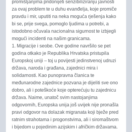
promišljanjima pridonijeti senzibiliziranju javnosti
za ovaj problem te u duhu evanđelja, koje promiče
pravdu i mir, uputiti na neka moguća rješenja kako
bi se, prije svega, pomoglo ljudima u potrebi, a
istodobno očuvala nacionalna sigurnost te izbjegli
mogući incidenti na našim granicama.
1. Migracije i seobe. Ove godine navršilo se pet
godina otkako je Republika Hrvatska pristupila
Europskoj uniji – toj u povijesti jedinstvenoj udruzi
država, naroda i građana, zajednici mira i
solidarnosti. Kao punopravna članica te
međunarodne zajednice pozvana je dijeliti sve ono
dobro, ali i poteškoće koje opterećuju tu zajednicu
država. Naime, unatoč svim nastojanjima
odgovornih, Europska unija još uvijek nije pronašla
pravi odgovor na dolazak migranata koji bježe pred
ratnim strahotama i progonstvima, ali i siromaštvom
i bijedom u pojedinim azijskim i afričkim državama.