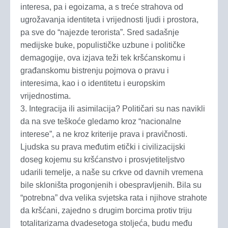
interesa, pa i egoizama, a s treće strahova od
ugrožavanja identiteta i vrijednosti ljudi i prostora,
pa sve do “najezde terorista”. Sred sadašnje
medijske buke, populističke uzbune i političke
demagogije, ova izjava teži tek kršćanskomu i
građanskomu bistrenju pojmova o pravu i
interesima, kao i o identitetu i europskim
vrijednostima.
3. Integracija ili asimilacija? Političari su nas navikli
da na sve teškoće gledamo kroz “nacionalne
interese”, a ne kroz kriterije prava i pravičnosti.
Ljudska su prava međutim etički i civilizacijski
doseg kojemu su kršćanstvo i prosvjetiteljstvo
udarili temelje, a naše su crkve od davnih vremena
bile skloništa progonjenih i obespravljenih. Bila su
“potrebna” dva velika svjetska rata i njihove strahote
da kršćani, zajedno s drugim borcima protiv triju
totalitarizama dvadesetoga stoljeća, budu među