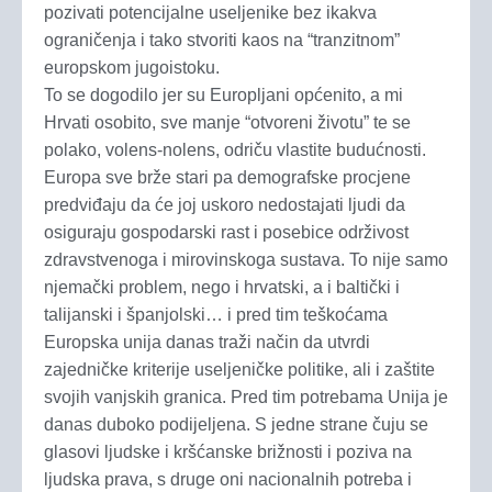
pozivati potencijalne useljenike bez ikakva
ograničenja i tako stvoriti kaos na “tranzitnom”
europskom jugoistoku.
To se dogodilo jer su Europljani općenito, a mi
Hrvati osobito, sve manje “otvoreni životu” te se
polako, volens-nolens, odriču vlastite budućnosti.
Europa sve brže stari pa demografske procjene
predviđaju da će joj uskoro nedostajati ljudi da
osiguraju gospodarski rast i posebice održivost
zdravstvenoga i mirovinskoga sustava. To nije samo
njemački problem, nego i hrvatski, a i baltički i
talijanski i španjolski… i pred tim teškoćama
Europska unija danas traži način da utvrdi
zajedničke kriterije useljeničke politike, ali i zaštite
svojih vanjskih granica. Pred tim potrebama Unija je
danas duboko podijeljena. S jedne strane čuju se
glasovi ljudske i kršćanske brižnosti i poziva na
ljudska prava, s druge oni nacionalnih potreba i