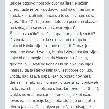
„ako je odgovornost odgovor na širenje lažnih
vijesti, tada je velika odgovornost na onima čiji je
zadatak pružati informacije, a to su novinari, čuvari
vijesti” (Br. 4)”. Tu je prof. Baloban posebno ukazao
na izričaj „da su novinari čuvari vijesti”.
Što bi to značilo? Na što papa Franjo ovdje misli?
Držim da misli na to da se novinari moraju boriti
kako bi istinite vijesti doprle do ljudi. Danas je
potrebno čuvati izvornu, istinitu i vjerodostojnu vijest
kako bi ona mogla doći do čitaoca, slušatelja,
gledatelja. Čuvati od koga? Od onih kojima nije u
interesu da ta i takva istinita vijest dopre do ljudi.
Stoga, naglašava papa Franjo, posao novinara
danas nije lak, no „informirati druge znači oblikovati
ih, to znači biti u doticaju s ljudskim životima” (Br. 4).
Dakle, novinar nije samo prenositelj, skretničar,
lovac na informaciju koju treba što prije prenijeti u
eter, u javnost. On strpljivo promišlja i odvaguje.