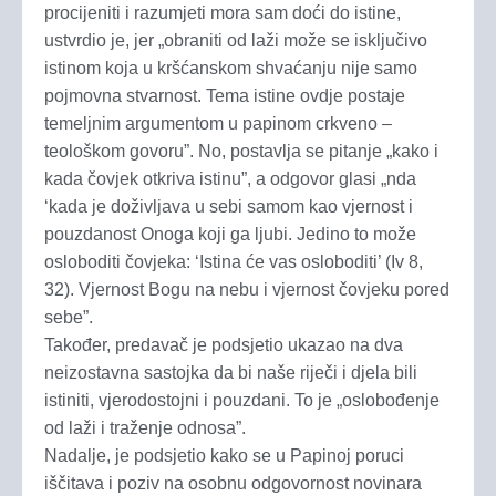
procijeniti i razumjeti mora sam doći do istine,
ustvrdio je, jer „obraniti od laži može se isključivo
istinom koja u kršćanskom shvaćanju nije samo
pojmovna stvarnost. Tema istine ovdje postaje
temeljnim argumentom u papinom crkveno –
teološkom govoru”. No, postavlja se pitanje „kako i
kada čovjek otkriva istinu”, a odgovor glasi „nda
‘kada je doživljava u sebi samom kao vjernost i
pouzdanost Onoga koji ga ljubi. Jedino to može
osloboditi čovjeka: ‘Istina će vas osloboditi’ (Iv 8,
32). Vjernost Bogu na nebu i vjernost čovjeku pored
sebe”.
Također, predavač je podsjetio ukazao na dva
neizostavna sastojka da bi naše riječi i djela bili
istiniti, vjerodostojni i pouzdani. To je „oslobođenje
od laži i traženje odnosa”.
Nadalje, je podsjetio kako se u Papinoj poruci
iščitava i poziv na osobnu odgovornost novinara