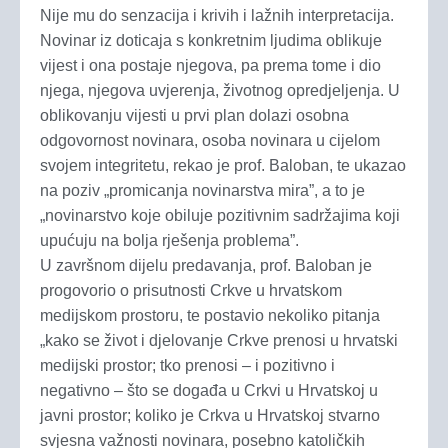
Nije mu do senzacija i krivih i lažnih interpretacija.
Novinar iz doticaja s konkretnim ljudima oblikuje
vijest i ona postaje njegova, pa prema tome i dio
njega, njegova uvjerenja, životnog opredjeljenja. U
oblikovanju vijesti u prvi plan dolazi osobna
odgovornost novinara, osoba novinara u cijelom
svojem integritetu, rekao je prof. Baloban, te ukazao
na poziv „promicanja novinarstva mira”, a to je
„novinarstvo koje obiluje pozitivnim sadržajima koji
upućuju na bolja rješenja problema”.
U završnom dijelu predavanja, prof. Baloban je
progovorio o prisutnosti Crkve u hrvatskom
medijskom prostoru, te postavio nekoliko pitanja
„kako se život i djelovanje Crkve prenosi u hrvatski
medijski prostor; tko prenosi – i pozitivno i
negativno – što se događa u Crkvi u Hrvatskoj u
javni prostor; koliko je Crkva u Hrvatskoj stvarno
svjesna važnosti novinara, posebno katoličkih