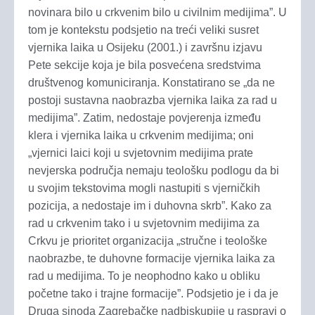
novinara bilo u crkvenim bilo u civilnim medijima”. U
tom je kontekstu podsjetio na treći veliki susret
vjernika laika u Osijeku (2001.) i završnu izjavu
Pete sekcije koja je bila posvećena sredstvima
društvenog komuniciranja. Konstatirano se „da ne
postoji sustavna naobrazba vjernika laika za rad u
medijima”. Zatim, nedostaje povjerenja između
klera i vjernika laika u crkvenim medijima; oni
„vjernici laici koji u svjetovnim medijima prate
nevjerska područja nemaju teološku podlogu da bi
u svojim tekstovima mogli nastupiti s vjerničkih
pozicija, a nedostaje im i duhovna skrb”. Kako za
rad u crkvenim tako i u svjetovnim medijima za
Crkvu je prioritet organizacija „stručne i teološke
naobrazbe, te duhovne formacije vjernika laika za
rad u medijima. To je neophodno kako u obliku
početne tako i trajne formacije”. Podsjetio je i da je
Druga sinoda Zagrebačke nadbiskupije u raspravi o