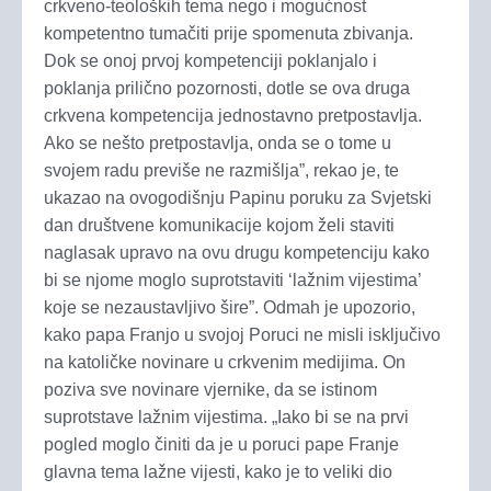
crkveno-teoloških tema nego i mogućnost
kompetentno tumačiti prije spomenuta zbivanja.
Dok se onoj prvoj kompetenciji poklanjalo i
poklanja prilično pozornosti, dotle se ova druga
crkvena kompetencija jednostavno pretpostavlja.
Ako se nešto pretpostavlja, onda se o tome u
svojem radu previše ne razmišlja”, rekao je, te
ukazao na ovogodišnju Papinu poruku za Svjetski
dan društvene komunikacije kojom želi staviti
naglasak upravo na ovu drugu kompetenciju kako
bi se njome moglo suprotstaviti ‘lažnim vijestima’
koje se nezaustavljivo šire”. Odmah je upozorio,
kako papa Franjo u svojoj Poruci ne misli isključivo
na katoličke novinare u crkvenim medijima. On
poziva sve novinare vjernike, da se istinom
suprotstave lažnim vijestima. „Iako bi se na prvi
pogled moglo činiti da je u poruci pape Franje
glavna tema lažne vijesti, kako je to veliki dio