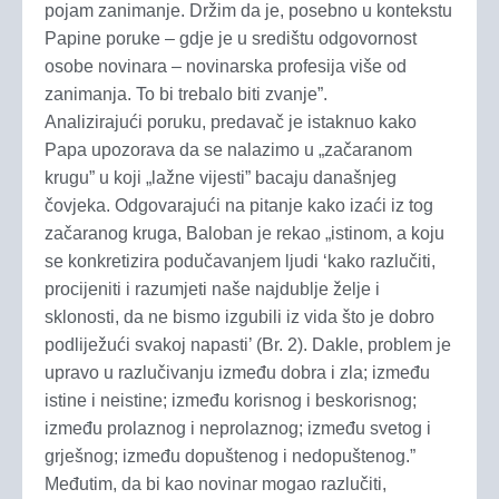
pojam zanimanje. Držim da je, posebno u kontekstu
Papine poruke – gdje je u središtu odgovornost
osobe novinara – novinarska profesija više od
zanimanja. To bi trebalo biti zvanje”.
Analizirajući poruku, predavač je istaknuo kako
Papa upozorava da se nalazimo u „začaranom
krugu” u koji „lažne vijesti” bacaju današnjeg
čovjeka. Odgovarajući na pitanje kako izaći iz tog
začaranog kruga, Baloban je rekao „istinom, a koju
se konkretizira podučavanjem ljudi ‘kako razlučiti,
procijeniti i razumjeti naše najdublje želje i
sklonosti, da ne bismo izgubili iz vida što je dobro
podliježući svakoj napasti’ (Br. 2). Dakle, problem je
upravo u razlučivanju između dobra i zla; između
istine i neistine; između korisnog i beskorisnog;
između prolaznog i neprolaznog; između svetog i
grješnog; između dopuštenog i nedopuštenog.”
Međutim, da bi kao novinar mogao razlučiti,