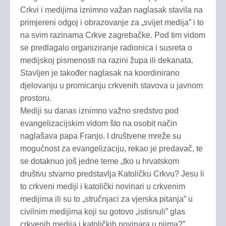
Crkvi i medijima iznimno važan naglasak stavila na
primjereni odgoj i obrazovanje za „svijet medija” i to
na svim razinama Crkve zagrebačke. Pod tim vidom
se predlagalo organiziranje radionica i susreta o
medijskoj pismenosti na razini župa ili dekanata.
Stavljen je također naglasak na koordinirano
djelovanju u promicanju crkvenih stavova u javnom
prostoru.
Mediji su danas iznimno važno sredstvo pod
evangelizacijskim vidom što na osobit način
naglašava papa Franjo. I društvene mreže su
mogućnost za evangelizaciju, rekao je predavač, te
se dotaknuo još jedne teme „tko u hrvatskom
društvu stvarno predstavlja Katoličku Crkvu? Jesu li
to crkveni mediji i katolički novinari u crkvenim
medijima ili su to „stručnjaci za vjerska pitanja” u
civilnim medijima koji su gotovo „istisnuli” glas
crkvenih medija i katoličkih novinara u njima?”