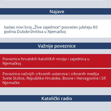
Najave
Izašao novi broj „Žive zajednice“ posvećen jubileju 80
godina Dušobrižništva u Njemačkoj
Važnije poveznice
Poveznice hrvatskih katoličkih misija i zajednica u
Njemačkoj
Poveznice važnijih crkvenih ustanova i crkvenih medija
Svete Stolice, Republike Hrvatske, Bosne i Hercegovine i SR
Njemačke
Katolički radio