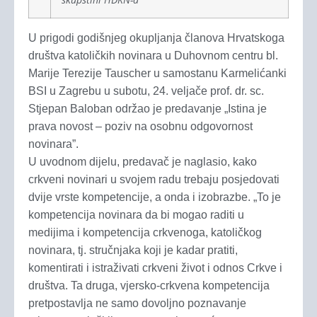
U prigodi godišnjeg okupljanja članova Hrvatskoga
društva katoličkih novinara u Duhovnom centru bl.
Marije Terezije Tauscher u samostanu Karmelićanki
BSI u Zagrebu u subotu, 24. veljače prof. dr. sc.
Stjepan Baloban održao je predavanje „Istina je
prava novost – poziv na osobnu odgovornost
novinara”.
U uvodnom dijelu, predavač je naglasio, kako
crkveni novinari u svojem radu trebaju posjedovati
dvije vrste kompetencije, a onda i izobrazbe. „To je
kompetencija novinara da bi mogao raditi u
medijima i kompetencija crkvenoga, katoličkog
novinara, tj. stručnjaka koji je kadar pratiti,
komentirati i istraživati crkveni život i odnos Crkve i
društva. Ta druga, vjersko-crkvena kompetencija
pretpostavlja ne samo dovoljno poznavanje