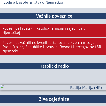
godina Dušobrižništva u Njemačkoj
Važnije poveznice
Poveznice hrvatskih katoličkih misija i zajednica u
Njemačkoj
Poveznice važnijih crkvenih ustanova i crkvenih medija
Svete Stolice, Republike Hrvatske, Bosne i Hercegovine i SR
Njemačke
Katolički radio
Živa zajednica