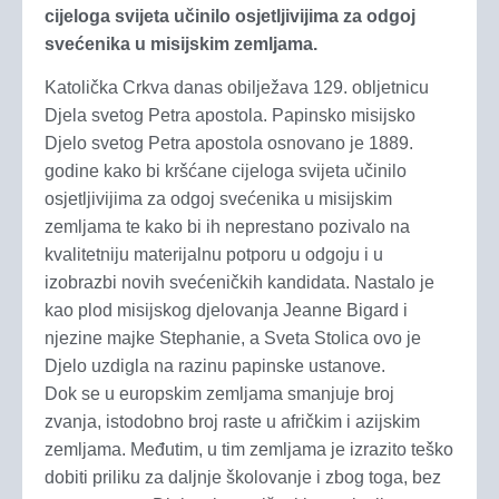
cijeloga svijeta učinilo osjetljivijima za odgoj
svećenika u misijskim zemljama.
Katolička Crkva danas obilježava 129. obljetnicu
Djela svetog Petra apostola. Papinsko misijsko
Djelo svetog Petra apostola osnovano je 1889.
godine kako bi kršćane cijeloga svijeta učinilo
osjetljivijima za odgoj svećenika u misijskim
zemljama te kako bi ih neprestano pozivalo na
kvalitetniju materijalnu potporu u odgoju i u
izobrazbi novih svećeničkih kandidata. Nastalo je
kao plod misijskog djelovanja Jeanne Bigard i
njezine majke Stephanie, a Sveta Stolica ovo je
Djelo uzdigla na razinu papinske ustanove.
Dok se u europskim zemljama smanjuje broj
zvanja, istodobno broj raste u afričkim i azijskim
zemljama. Međutim, u tim zemljama je izrazito teško
dobiti priliku za daljnje školovanje i zbog toga, bez