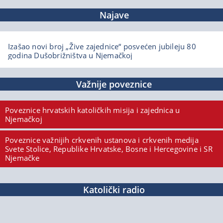
Najave
Izašao novi broj „Žive zajednice“ posvećen jubileju 80
godina Dušobrižništva u Njemačkoj
Važnije poveznice
Poveznice hrvatskih katoličkih misija i zajednica u
Njemačkoj
Poveznice važnijih crkvenih ustanova i crkvenih medija
Svete Stolice, Republike Hrvatske, Bosne i Hercegovine i SR
Njemačke
Katolički radio