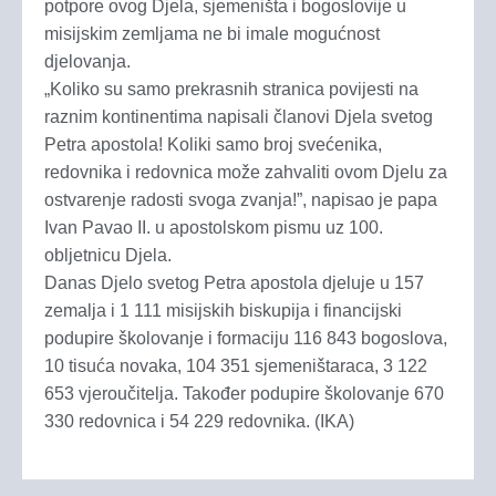
potpore ovog Djela, sjemeništa i bogoslovije u
misijskim zemljama ne bi imale mogućnost
djelovanja.
„Koliko su samo prekrasnih stranica povijesti na
raznim kontinentima napisali članovi Djela svetog
Petra apostola! Koliki samo broj svećenika,
redovnika i redovnica može zahvaliti ovom Djelu za
ostvarenje radosti svoga zvanja!”, napisao je papa
Ivan Pavao II. u apostolskom pismu uz 100.
obljetnicu Djela.
Danas Djelo svetog Petra apostola djeluje u 157
zemalja i 1 111 misijskih biskupija i financijski
podupire školovanje i formaciju 116 843 bogoslova,
10 tisuća novaka, 104 351 sjemeništaraca, 3 122
653 vjeroučitelja. Također podupire školovanje 670
330 redovnica i 54 229 redovnika. (IKA)