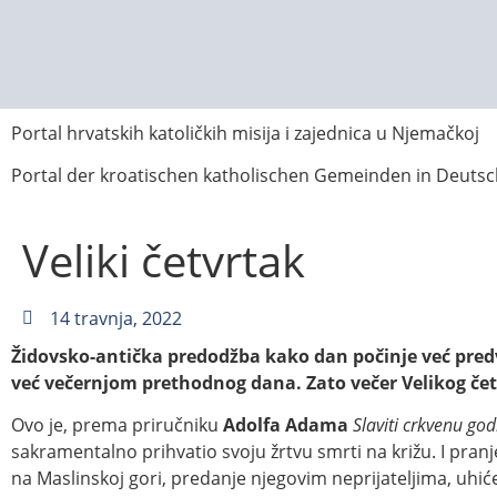
Portal hrvatskih katoličkih misija i zajednica u Njemačkoj
Portal der kroatischen katholischen Gemeinden in Deuts
Veliki četvrtak
14 travnja, 2022
Židovsko-antička predodžba kako dan počinje već predveč
već večernjom prethodnog dana. Zato večer Velikog č
Ovo je, prema priručniku
Adolfa Adama
Slaviti crkvenu go
sakramentalno prihvatio svoju žrtvu smrti na križu. I pranj
na Maslinskoj gori, predanje njegovim neprijateljima, uhić