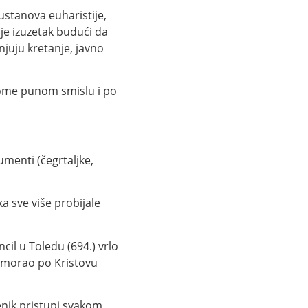
ustanova euharistije,
je izuzetak budući da
njuju kretanje, javno
svome punom smislu i po
umenti (čegrtaljke,
a sve više probijale
il u Toledu (694.) vrlo
ik morao po Kristovu
enik pristupi svakom