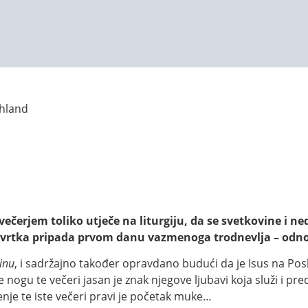
chland
erjem toliko utječe na liturgiju, da se svetkovine i nedje
etvrtka pripada prvom danu vazmenoga trodnevlja – odn
dinu
, i sadržajno također opravdano budući da je Isus na Posl
e nogu te večeri jasan je znak njegove ljubavi koja služi i p
enje te iste večeri pravi je početak muke…