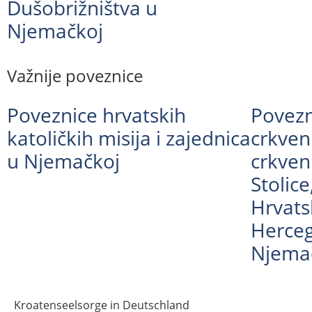
Dušobrižništva u
Njemačkoj
Važnije poveznice
Poveznice hrvatskih
Povezn
katoličkih misija i zajednica
crkven
u Njemačkoj
crkven
Stolic
Hrvats
Herceg
Njema
Kroatenseelsorge in Deutschland