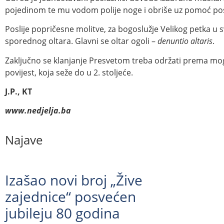
pojedinom te mu vodom polije noge i obriše uz pomoć pos
Poslije popričesne molitve, za bogoslužje Velikog petka u
sporednog oltara. Glavni se oltar ogoli –
denuntio altaris
.
Zaključno se klanjanje Presvetom treba održati prema mogu
povijest, koja seže do u 2. stoljeće.
J.P., KT
www.nedjelja.ba
Najave
Izašao novi broj „Žive
zajednice“ posvećen
jubileju 80 godina