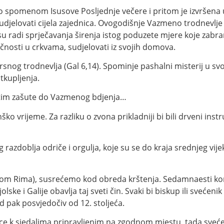
o spomenom Isusove Posljednje večere i pritom je izvršena 
djelovati cijela zajednica. Ovogodišnje Vazmeno trodnevlje 
 su radi sprječavanja širenja istog poduzete mjere koje zabra
očnosti u crkvama, sudjelovati iz svojih domova.
rsnog trodnevlja (Gal 6,14). Spominje pashalni misterij u 
otkupljenja.
zatim zašute do Vazmenog bdjenja…
o vrijeme. Za razliku o zvona prikladniji bi bili drveni instr
azdoblja odriče i orgulja, koje su se do kraja srednjeg vijek
mkom Rima), susrećemo kod obreda krštenja. Sedamnaesti konc
lske i Galije obavlja taj sveti čin. Svaki bi biskup ili svećen
 pak posvjedočiv od 12. stoljeća.
ce k sjedalima pripravljenim na zgodnom mjestu, tada sveć