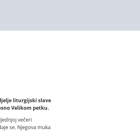
lje liturgijski slave
osno Velikom petku.
jednjoj večeri
redaje se. Njegova muka