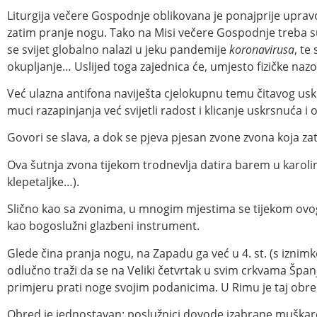
Liturgija večere Gospodnje oblikovana je ponajprije uprav
zatim pranje nogu. Tako na Misi večere Gospodnje treba su
se svijet globalno nalazi u jeku pandemije
koronavirusa
, te
okupljanje… Uslijed toga zajednica će, umjesto fizičke naz
Već ulazna antifona naviješta cjelokupnu temu čitavog usk
muci razapinjanja već svijetli radost i klicanje uskrsnuća i 
Govori se slava, a dok se pjeva pjesan zvone zvona koja 
Ova šutnja zvona tijekom trodnevlja datira barem u karolinšk
klepetaljke…).
Slično kao sa zvonima, u mnogim mjestima se tijekom ovog r
kao bogoslužni glazbeni instrument.
Glede čina pranja nogu, na Zapadu ga već u 4. st. (s izni
odlučno traži da se na Veliki četvrtak u svim crkvama Španjo
primjeru prati noge svojim podanicima. U Rimu je taj obred
Obred je jednostavan: poslužnici dovode izabrane muškar