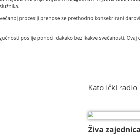
lužnika.
 svečanoj procesiji prenose se prethodno konsekrirani darov
ćnosti poslije ponoći, dakako bez ikakve svečanosti. Ovaj o
Katolički radio
Živa zajednic