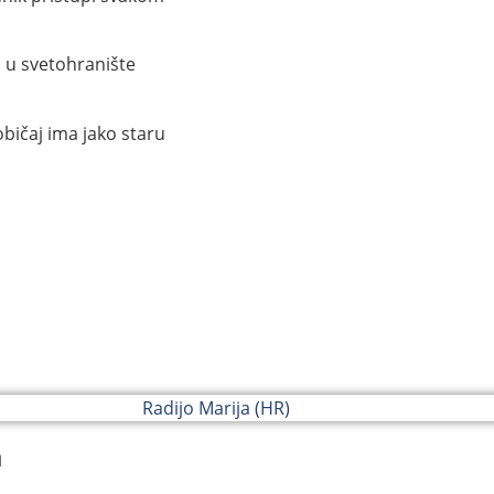
i u svetohranište
bičaj ima jako staru
a