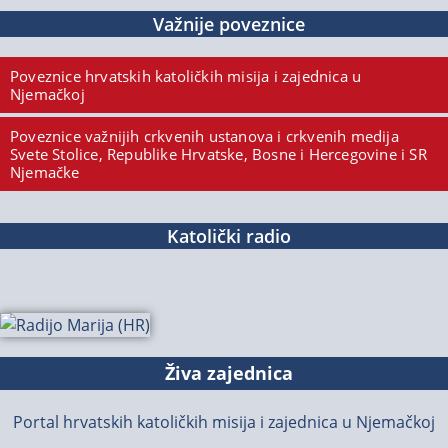
Važnije poveznice
Poveznice hrvatskih katoličkih misija i zajednica u
Njemačkoj
Poveznice važnijih crkvenih ustanova i crkvenih medija
Svete Stolice, Republike Hrvatske, Bosne i Hercegovine i SR
Njemačke
Katolički radio
Živa zajednica
Portal hrvatskih katoličkih misija i zajednica u Njemačkoj