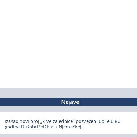
Najave
Izašao novi broj „Žive zajednice“ posvećen jubileju 80
godina Dušobrižništva u Njemačkoj