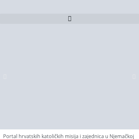
Portal hrvatskih katoličkih misija i zajednica u Njemačkoj