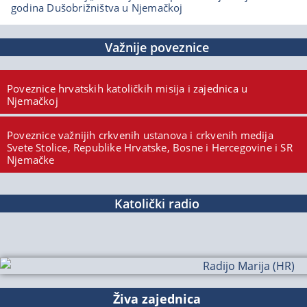
godina Dušobrižništva u Njemačkoj
Važnije poveznice
Poveznice hrvatskih katoličkih misija i zajednica u
Njemačkoj
Poveznice važnijih crkvenih ustanova i crkvenih medija
Svete Stolice, Republike Hrvatske, Bosne i Hercegovine i SR
Njemačke
Katolički radio
Živa zajednica