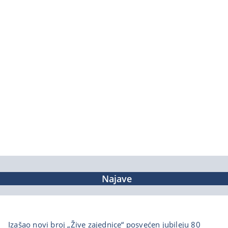
Najave
Izašao novi broj „Žive zajednice“ posvećen jubileju 80