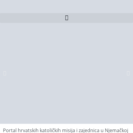
Portal hrvatskih katoličkih misija i zajednica u Njemačkoj