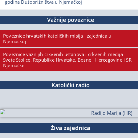
godina Dušobrižništva u Njemačkoj
Važnije poveznice
Poveznice hrvatskih katoličkih misija i zajednica u
Njemačkoj
Poveznice važnijih crkvenih ustanova i crkvenih medija
Svete Stolice, Republike Hrvatske, Bosne i Hercegovine i SR
Njemačke
Katolički radio
Živa zajednica