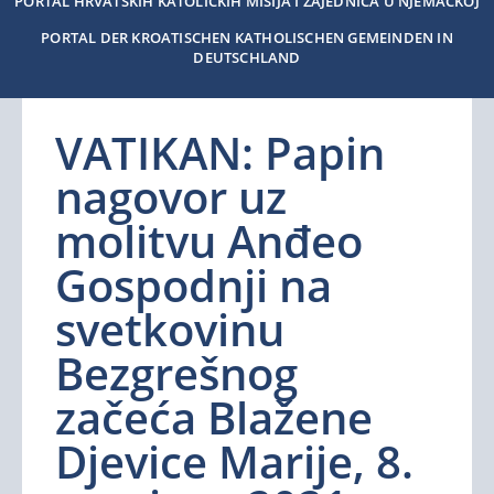
PORTAL HRVATSKIH KATOLIČKIH MISIJA I ZAJEDNICA U NJEMAČKOJ
PORTAL DER KROATISCHEN KATHOLISCHEN GEMEINDEN IN
DEUTSCHLAND
VATIKAN: Papin
nagovor uz
molitvu Anđeo
Gospodnji na
svetkovinu
Bezgrešnog
začeća Blažene
Djevice Marije, 8.