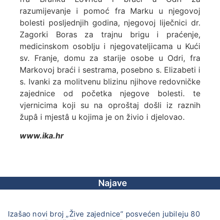
razumijevanje i pomoć fra Marku u njegovoj
bolesti posljednjih godina, njegovoj liječnici dr.
Zagorki Boras za trajnu brigu i praćenje,
medicinskom osoblju i njegovateljicama u Kući
sv. Franje, domu za starije osobe u Odri, fra
Markovoj braći i sestrama, posebno s. Elizabeti i
s. Ivanki za molitvenu blizinu njihove redovničke
zajednice od početka njegove bolesti. te
vjernicima koji su na oproštaj došli iz raznih
župâ i mjestâ u kojima je on živio i djelovao.
www.ika.hr
Najave
Izašao novi broj „Žive zajednice“ posvećen jubileju 80