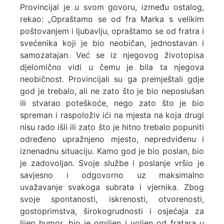
Provincijal je u svom govoru, između ostalog,
rekao: „Opraštamo se od fra Marka s velikim
poštovanjem i ljubavlju, opraštamo se od fratra i
svećenika koji je bio neobičan, jednostavan i
samozatajan. Već se iz njegovog životopisa
djelomično vidi u čemu je bila ta njegova
neobičnost. Provincijali su ga premještali gdje
god je trebalo, ali ne zato što je bio neposlušan
ili stvarao poteškoće, nego zato što je bio
spreman i raspoloživ ići na mjesta na koja drugi
nisu rado išli ili zato što je hitno trebalo popuniti
određeno upražnjeno mjesto, nepredviđenu i
iznenadnu situaciju. Kamo god je bio poslan, bio
je zadovoljan. Svoje službe i poslanje vršio je
savjesno i odgovorno uz maksimalno
uvažavanje svakoga subrata i vjernika. Zbog
svoje spontanosti, iskrenosti, otvorenosti,
gostoprimstva, širokogrudnosti i osjećaja za
lijep humor, bio je omiljen i voljen od fratara u