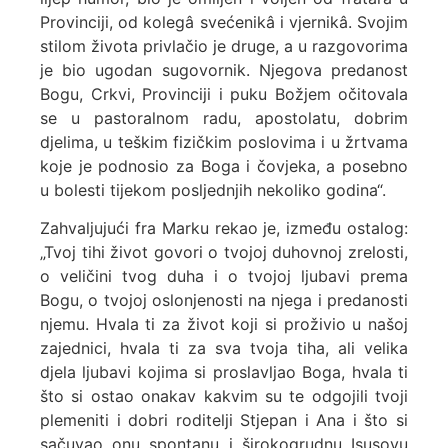
Provinciji, od kolegâ svećenikâ i vjernikâ. Svojim
stilom života privlačio je druge, a u razgovorima
je bio ugodan sugovornik. Njegova predanost
Bogu, Crkvi, Provinciji i puku Božjem očitovala
se u pastoralnom radu, apostolatu, dobrim
djelima, u teškim fizičkim poslovima i u žrtvama
koje je podnosio za Boga i čovjeka, a posebno
u bolesti tijekom posljednjih nekoliko godina“.
Zahvaljujući fra Marku rekao je, između ostalog:
„Tvoj tihi život govori o tvojoj duhovnoj zrelosti,
o veličini tvog duha i o tvojoj ljubavi prema
Bogu, o tvojoj oslonjenosti na njega i predanosti
njemu. Hvala ti za život koji si proživio u našoj
zajednici, hvala ti za sva tvoja tiha, ali velika
djela ljubavi kojima si proslavljao Boga, hvala ti
što si ostao onakav kakvim su te odgojili tvoji
plemeniti i dobri roditelji Stjepan i Ana i što si
sačuvao onu spontanu i širokogrudnu Isusovu