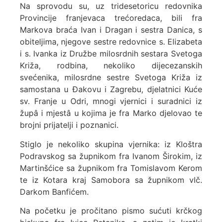
Na sprovodu su, uz tridesetoricu redovnika
Provincije franjevaca trećoredaca, bili fra
Markova braća Ivan i Dragan i sestra Danica, s
obiteljima, njegove sestre redovnice s. Elizabeta
i s. Ivanka iz Družbe milosrdnih sestara Svetoga
Križa, rodbina, nekoliko dijecezanskih
svećenika, milosrdne sestre Svetoga Križa iz
samostana u Đakovu i Zagrebu, djelatnici Kuće
sv. Franje u Odri, mnogi vjernici i suradnici iz
župâ i mjestâ u kojima je fra Marko djelovao te
brojni prijatelji i poznanici.
Stiglo je nekoliko skupina vjernika: iz Kloštra
Podravskog sa župnikom fra Ivanom Širokim, iz
Martinšćice sa župnikom fra Tomislavom Kerom
te iz Kotara kraj Samobora sa župnikom vlč.
Darkom Banfićem.
Na početku je pročitano pismo sućuti krčkog