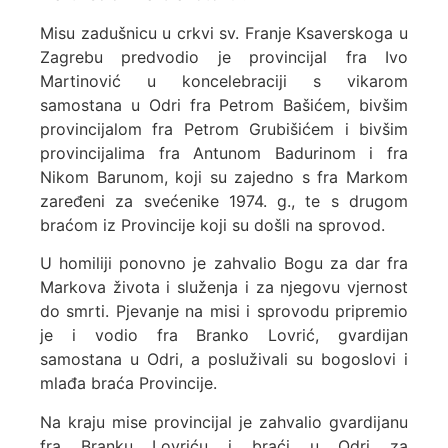
Misu zadušnicu u crkvi sv. Franje Ksaverskoga u
Zagrebu predvodio je provincijal fra Ivo
Martinović u koncelebraciji s vikarom
samostana u Odri fra Petrom Bašićem, bivšim
provincijalom fra Petrom Grubišićem i bivšim
provincijalima fra Antunom Badurinom i fra
Nikom Barunom, koji su zajedno s fra Markom
zaređeni za svećenike 1974. g., te s drugom
braćom iz Provincije koji su došli na sprovod.
U homiliji ponovno je zahvalio Bogu za dar fra
Markova života i služenja i za njegovu vjernost
do smrti. Pjevanje na misi i sprovodu pripremio
je i vodio fra Branko Lovrić, gvardijan
samostana u Odri, a posluživali su bogoslovi i
mlađa braća Provincije.
Na kraju mise provincijal je zahvalio gvardijanu
fra Branku Lovriću i braći u Odri za