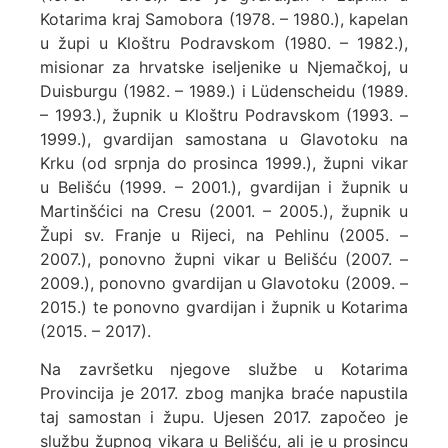
Kotarima kraj Samobora (1978. – 1980.), kapelan
u župi u Kloštru Podravskom (1980. – 1982.),
misionar za hrvatske iseljenike u Njemačkoj, u
Duisburgu (1982. – 1989.) i Lüdenscheidu (1989.
– 1993.), župnik u Kloštru Podravskom (1993. –
1999.), gvardijan samostana u Glavotoku na
Krku (od srpnja do prosinca 1999.), župni vikar
u Belišću (1999. – 2001.), gvardijan i župnik u
Martinšćici na Cresu (2001. – 2005.), župnik u
Župi sv. Franje u Rijeci, na Pehlinu (2005. –
2007.), ponovno župni vikar u Belišću (2007. –
2009.), ponovno gvardijan u Glavotoku (2009. –
2015.) te ponovno gvardijan i župnik u Kotarima
(2015. – 2017).
Na završetku njegove službe u Kotarima
Provincija je 2017. zbog manjka braće napustila
taj samostan i župu. Ujesen 2017. započeo je
službu župnog vikara u Belišću, ali je u prosincu