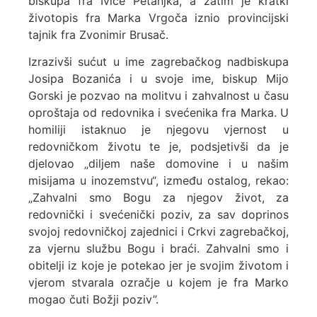
biskupa fra Ivice Petanjka, a zatim je kratki
životopis fra Marka Vrgoča iznio provincijski
tajnik fra Zvonimir Brusač.
Izrazivši sućut u ime zagrebačkog nadbiskupa
Josipa Bozanića i u svoje ime, biskup Mijo
Gorski je pozvao na molitvu i zahvalnost u času
oproštaja od redovnika i svećenika fra Marka. U
homiliji istaknuo je njegovu vjernost u
redovničkom životu te je, podsjetivši da je
djelovao „diljem naše domovine i u našim
misijama u inozemstvu“, između ostalog, rekao:
„Zahvalni smo Bogu za njegov život, za
redovnički i svećenički poziv, za sav doprinos
svojoj redovničkoj zajednici i Crkvi zagrebačkoj,
za vjernu službu Bogu i braći. Zahvalni smo i
obitelji iz koje je potekao jer je svojim životom i
vjerom stvarala ozračje u kojem je fra Marko
mogao čuti Božji poziv”.