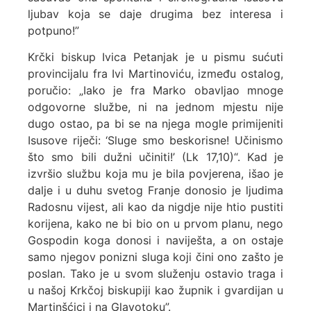
ljubav koja se daje drugima bez interesa i
potpuno!”
Krčki biskup Ivica Petanjak je u pismu sućuti
provincijalu fra Ivi Martinoviću, između ostalog,
poručio: „Iako je fra Marko obavljao mnoge
odgovorne službe, ni na jednom mjestu nije
dugo ostao, pa bi se na njega mogle primijeniti
Isusove riječi: ‘Sluge smo beskorisne! Učinismo
što smo bili dužni učiniti!’ (Lk 17,10)“. Kad je
izvršio službu koja mu je bila povjerena, išao je
dalje i u duhu svetog Franje donosio je ljudima
Radosnu vijest, ali kao da nigdje nije htio pustiti
korijena, kako ne bi bio on u prvom planu, nego
Gospodin koga donosi i naviješta, a on ostaje
samo njegov ponizni sluga koji čini ono zašto je
poslan. Tako je u svom služenju ostavio traga i
u našoj Krkčoj biskupiji kao župnik i gvardijan u
Martinšćici i na Glavotoku”.