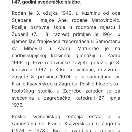
i 47. godini svećeničke službe.
Rođen je 3. ožujka 1949. u Kuzminu od oca
Stjepana i majke Ane, rođene Matovinović.
Poslije osnovne škole u rodnome mjestu i
Županji (7. i 8. razred) primljen je 1964. u
sjemenište franjevaca trećoredaca u Samostanu
sv. Mihovila u Zadru. Maturirao je na
nadbiskupijskoj klasičnoj gimnaziji u Zadru
1969. g. Prve redovničke zavjete položio je 3.
kolovoza 1967. u Krku, a svečane, doživotne
zavjete 8. prosinca 1974. g. u samostanu sv.
Franje Ksaverskog u Zagrebu. Poslije filozofsko-
teološkog studija u Zagrebu zaređen je za
svećenika u zagrebačkoj katedrali 27. lipnja
1976.
Poslije svećeničkog ređenja ostao je u
samostanu sv. Franje Ksaverskoga u Zagrebu
(1976. – 1978.). Bio je gvardijan i župnik u