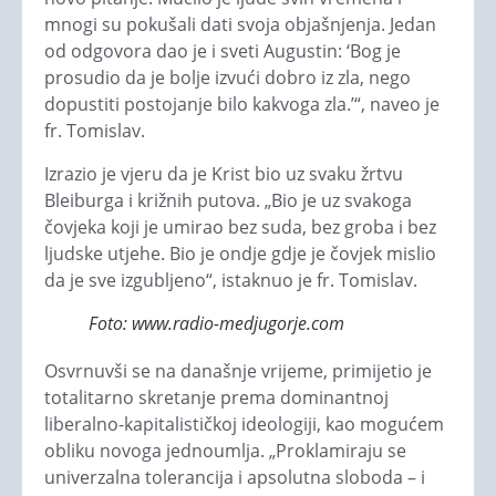
mnogi su pokušali dati svoja objašnjenja. Jedan
od odgovora dao je i sveti Augustin: ‘Bog je
prosudio da je bolje izvući dobro iz zla, nego
dopustiti postojanje bilo kakvoga zla.’“, naveo je
fr. Tomislav.
Izrazio je vjeru da je Krist bio uz svaku žrtvu
Bleiburga i križnih putova. „Bio je uz svakoga
čovjeka koji je umirao bez suda, bez groba i bez
ljudske utjehe. Bio je ondje gdje je čovjek mislio
da je sve izgubljeno“, istaknuo je fr. Tomislav.
Foto: www.radio-medjugorje.com
Osvrnuvši se na današnje vrijeme, primijetio je
totalitarno skretanje prema dominantnoj
liberalno-kapitalističkoj ideologiji, kao mogućem
obliku novoga jednoumlja. „Proklamiraju se
univerzalna tolerancija i apsolutna sloboda – i