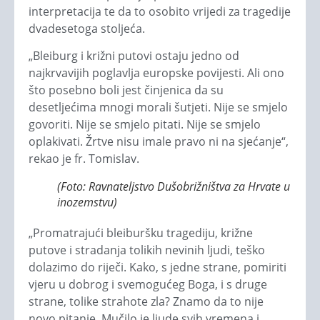
interpretacija te da to osobito vrijedi za tragedije
dvadesetoga stoljeća.
„Bleiburg i križni putovi ostaju jedno od
najkrvavijih poglavlja europske povijesti. Ali ono
što posebno boli jest činjenica da su
desetljećima mnogi morali šutjeti. Nije se smjelo
govoriti. Nije se smjelo pitati. Nije se smjelo
oplakivati. Žrtve nisu imale pravo ni na sjećanje“,
rekao je fr. Tomislav.
(Foto: Ravnateljstvo Dušobrižništva za Hrvate u
inozemstvu)
„Promatrajući bleiburšku tragediju, križne
putove i stradanja tolikih nevinih ljudi, teško
dolazimo do riječi. Kako, s jedne strane, pomiriti
vjeru u dobrog i svemogućeg Boga, i s druge
strane, tolike strahote zla? Znamo da to nije
novo pitanje. Mučilo je ljude svih vremena i