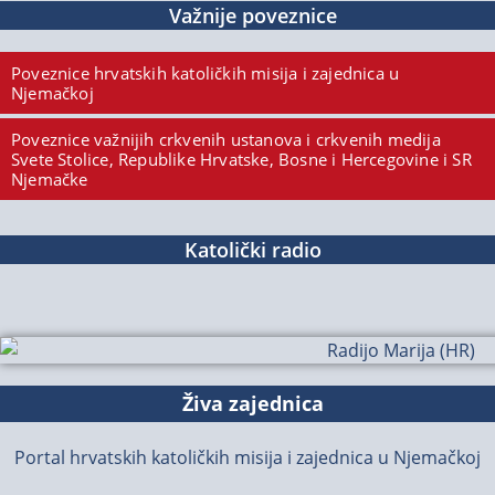
Važnije poveznice
Poveznice hrvatskih katoličkih misija i zajednica u
Njemačkoj
Poveznice važnijih crkvenih ustanova i crkvenih medija
Svete Stolice, Republike Hrvatske, Bosne i Hercegovine i SR
Njemačke
Katolički radio
Živa zajednica
Portal hrvatskih katoličkih misija i zajednica u Njemačkoj