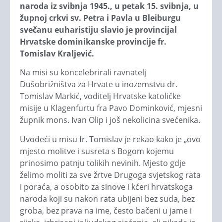
naroda iz svibnja 1945., u petak 15. svibnja, u
župnoj crkvi sv. Petra i Pavla u Bleiburgu
svečanu euharistiju slavio je provincijal
Hrvatske dominikanske provincije fr.
Tomislav Kraljević.
Na misi su koncelebrirali ravnatelj
Dušobrižništva za Hrvate u inozemstvu dr.
Tomislav Markić, voditelj Hrvatske katoličke
misije u Klagenfurtu fra Pavo Dominković, mjesni
župnik mons. Ivan Olip i još nekolicina svećenika.
Uvodeći u misu fr. Tomislav je rekao kako je „ovo
mjesto molitve i susreta s Bogom kojemu
prinosimo patnju tolikih nevinih. Mjesto gdje
želimo moliti za sve žrtve Drugoga svjetskog rata
i poraća, a osobito za sinove i kćeri hrvatskoga
naroda koji su nakon rata ubijeni bez suda, bez
groba, bez prava na ime, često bačeni u jame i