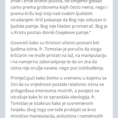
žrtve i žrtve križnih putova, ne smijemo gledati
samo prema grobovima kojih često nema, nego i
prema križu koji stoji nad svakim ljudskim
stradanjem. Križ pokazuje da Bog nije odsutan iz
ljudske patnje. Bog nije hladan promatrač, Bog je
u Kristu postao dionik čovjekove patnje.“
Govoreći kako su Kristovi učenici pozvani biti
ljudima istine, fr. Tomislav je poručio da stoga
kršćanin ne može pristati na laž, na manipulaciju
i na namjerno zaboravljanje te da on zna da
istina nije oružje osvete, nego put oslobođenja.
Primjećujući kako živimo u vremenu u kojemu se
čini da su vrijednosti postale relativne; istina se
prilagođava interesima moćnih, a povijest se
istražuje kako bi se opravdala ideologija, fr.
Tomislav je istaknuo kako je suvremenom
čovjeku zbog toga sve teže probijati se kroz
mnoštvo manipulacija, poluistina i nametnutih