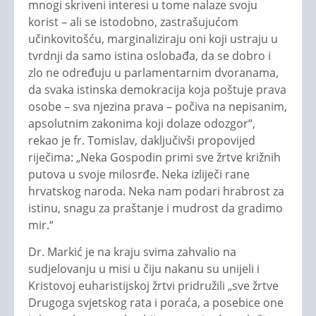
mnogi skriveni interesi u tome nalaze svoju
korist – ali se istodobno, zastrašujućom
učinkovitošću, marginaliziraju oni koji ustraju u
tvrdnji da samo istina oslobađa, da se dobro i
zlo ne određuju u parlamentarnim dvoranama,
da svaka istinska demokracija koja poštuje prava
osobe – sva njezina prava – počiva na nepisanim,
apsolutnim zakonima koji dolaze odozgor“,
rekao je fr. Tomislav, daključivši propovijed
riječima: „Neka Gospodin primi sve žrtve križnih
putova u svoje milosrđe. Neka izliječi rane
hrvatskog naroda. Neka nam podari hrabrost za
istinu, snagu za praštanje i mudrost da gradimo
mir.“
Dr. Markić je na kraju svima zahvalio na
sudjelovanju u misi u čiju nakanu su unijeli i
Kristovoj euharistijskoj žrtvi pridružili „sve žrtve
Drugoga svjetskog rata i poraća, a posebice one