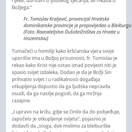
rijeke, izbrisani iz ljudskog sjećanja, ali nikada iz
Božjega.“
Fr. Tomislav Kraljević, provincijal Hrvatske
dominikanske provincije je propovijedao u Bleiburgu
(Foto: Ravnateljstvo Dušobrižništva za Hrvate u
inozemstvu)
Tumačeći u homiliji kako kršćanska vjera svoje
uporište ima u Božjoj prisutnosti, fr. Tomislav je
rekao kako Krist nije ostao iznad povijesti niti je
spasio svijet izdaleka. Dodao je da je Božji Sin
prihvatio svijet i u radikalnosti događaja
otkupljenja dopustio da ga ljudska nepravda
osudi, da ga nasilje pogodi, da ga mržnja
razapne.
„I upravo na križu, gdje se činilo da zlo pobjeđuje,
započelo je otkupljenje svijeta“, pojasnio je
dodavši da „stoga, dok molimo za bleiburške