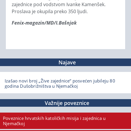
zajednice pod vodstvom Ivanke Kamenšek.
Proslava je okupila preko 350 ljudi.
Fenix-magazin/MD/I.Bošnjak
Najave
Izašao novi broj „Žive zajednice“ posvećen jubileju 80
godina Dušobrižništva u Njemačkoj
Važnije poveznice
Poveznice hrvatskih katoličkih misija i zajednica u
Njemačkoj