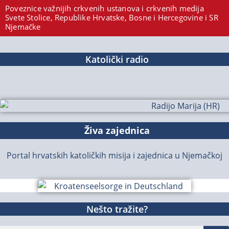
Poveznice važnijih crkvenih ustanova i crkvenih medija
Svete Stolice, Republike Hrvatske, Bosne i Hercegovine i SR
Njemačke
Katolički radio
Živa zajednica
Portal hrvatskih katoličkih misija i zajednica u Njemačkoj
Nešto tražite?