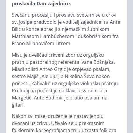
proslavila Dan zajednice.
Svečanu procesiju i proslavu svete mise u crkvi
sv. Josipa predvodio je voditelj zajednice fra Ante
Bilić u koncelebraciji s njemačkim župnikom
Matthiasom Hambücherom i dušobrižnikom fra
Frano Milanovićem Litrom.
Misu je uveličao crkveni zbor uz orguljsku
pratnju pastoralnog referenta Ivana Bošnjaka.
Mladi solisti Anteo Grgić je otpjevao psalam,
sestre Majić „Aleluju”, a Nikolina Ševo nakon
pričesti „Zahvalu” uz orguljsko-violinsku pratnju.
Preludij na pričest je na klaviru svirala Lara
Margetić. Ante Budimir je pratio psalam na
gitari.
Nakon sv. mise, druženje je nastavljeno u
dvorani uz crkvu. Uživalo se u prekrasnim
folklornim koreografijama triju uzrasta folklora