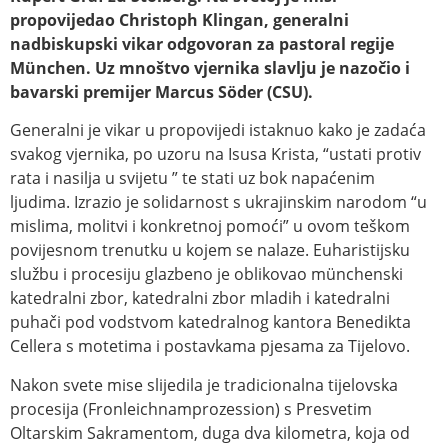
propovijedao Christoph Klingan, generalni
nadbiskupski vikar odgovoran za pastoral regije
München. Uz mnoštvo vjernika slavlju je nazočio i
bavarski premijer Marcus Söder (CSU).
Generalni je vikar u propovijedi istaknuo kako je zadaća
svakog vjernika, po uzoru na Isusa Krista, “ustati protiv
rata i nasilja u svijetu ” te stati uz bok napaćenim
ljudima. Izrazio je solidarnost s ukrajinskim narodom “u
mislima, molitvi i konkretnoj pomoći” u ovom teškom
povijesnom trenutku u kojem se nalaze. Euharistijsku
službu i procesiju glazbeno je oblikovao münchenski
katedralni zbor, katedralni zbor mladih i katedralni
puhači pod vodstvom katedralnog kantora Benedikta
Cellera s motetima i postavkama pjesama za Tijelovo.
Nakon svete mise slijedila je tradicionalna tijelovska
procesija (Fronleichnamprozession) s Presvetim
Oltarskim Sakramentom, duga dva kilometra, koja od