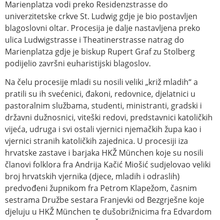
Marienplatza vodi preko Residenzstrasse do
univerzitetske crkve St. Ludwig gdje je bio postavljen
blagoslovni oltar. Procesija je dalje nastavljena preko
ulica Ludwigstrasse i Theatinerstrasse natrag do
Marienplatza gdje je biskup Rupert Graf zu Stolberg
podijelio završni euharistijski blagoslov.
Na čelu procesije mladi su nosili veliki „križ mladih“ a
pratili su ih svećenici, đakoni, redovnice, djelatnici u
pastoralnim službama, studenti, ministranti, gradski i
državni dužnosnici, viteški redovi, predstavnici katoličkih
vijeća, udruga i svi ostali vjernici njemačkih župa kao i
vjernici stranih katoličkih zajednica. U procesiji iza
hrvatske zastave i barjaka HKŽ München koje su nosili
članovi folklora fra Andrija Kačić Miošić sudjelovao veliki
broj hrvatskih vjernika (djece, mladih i odraslih)
predvođeni župnikom fra Petrom Klapežom, časnim
sestrama Družbe sestara Franjevki od Bezgrješne koje
djeluju u HKŽ München te dušobrižnicima fra Edvardom