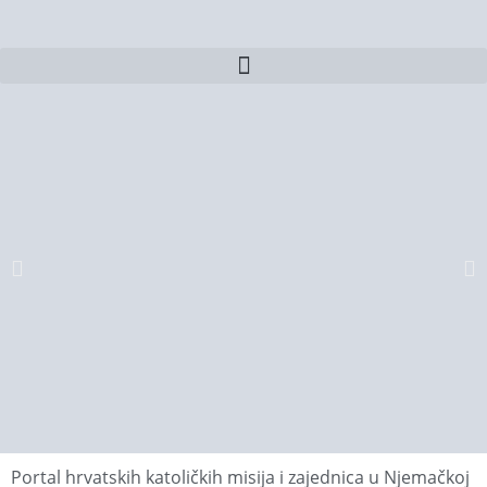
Portal hrvatskih katoličkih misija i zajednica u Njemačkoj