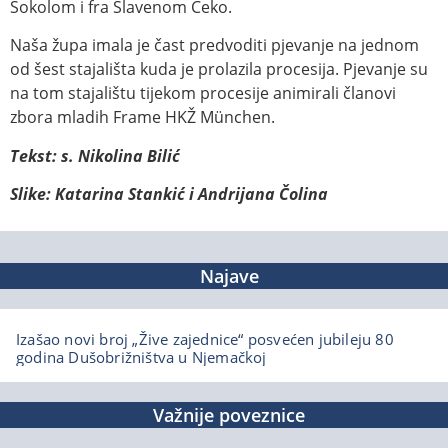
Sokolom i fra Slavenom Čeko.
Naša župa imala je čast predvoditi pjevanje na jednom
od šest stajališta kuda je prolazila procesija. Pjevanje su
na tom stajalištu tijekom procesije animirali članovi
zbora mladih Frame HKŽ München.
Tekst: s. Nikolina Bilić
Slike: Katarina Stankić i Andrijana Čolina
Najave
Izašao novi broj „Žive zajednice“ posvećen jubileju 80
godina Dušobrižništva u Njemačkoj
Važnije poveznice