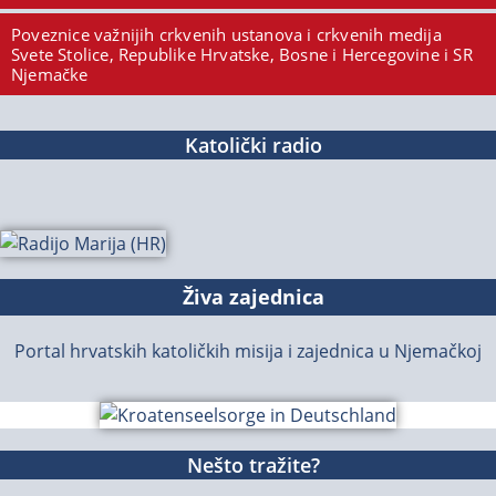
Poveznice važnijih crkvenih ustanova i crkvenih medija
Svete Stolice, Republike Hrvatske, Bosne i Hercegovine i SR
Njemačke
Katolički radio
Živa zajednica
Portal hrvatskih katoličkih misija i zajednica u Njemačkoj
Nešto tražite?