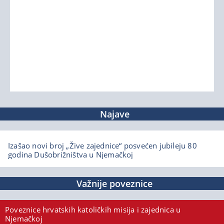
Najave
Izašao novi broj „Žive zajednice“ posvećen jubileju 80
godina Dušobrižništva u Njemačkoj
Važnije poveznice
Poveznice hrvatskih katoličkih misija i zajednica u
Njemačkoj