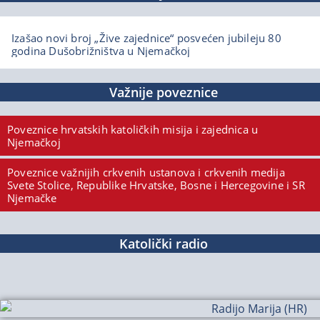
Izašao novi broj „Žive zajednice“ posvećen jubileju 80
godina Dušobrižništva u Njemačkoj
Važnije poveznice
Poveznice hrvatskih katoličkih misija i zajednica u
Njemačkoj
Poveznice važnijih crkvenih ustanova i crkvenih medija
Svete Stolice, Republike Hrvatske, Bosne i Hercegovine i SR
Njemačke
Katolički radio