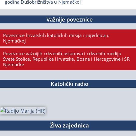
godina Dušobrižništva u Njemačkoj
Važnije poveznice
Poveznice hrvatskih katoličkih misija i zajednica u
Njemačkoj
Poveznice važnijih crkvenih ustanova i crkvenih medija
Svete Stolice, Republike Hrvatske, Bosne i Hercegovine i SR
Njemačke
Katolički radio
Živa zajednica