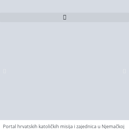
Portal hrvatskih katoličkih misija i zajednica u Njemačkoj