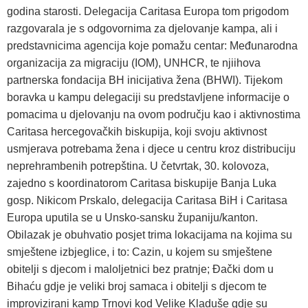
godina starosti. Delegacija Caritasa Europa tom prigodom
razgovarala je s odgovornima za djelovanje kampa, ali i
predstavnicima agencija koje pomažu centar: Međunarodna
organizacija za migraciju (IOM), UNHCR, te njiihova
partnerska fondacija BH inicijativa žena (BHWI). Tijekom
boravka u kampu delegaciji su predstavljene informacije o
pomacima u djelovanju na ovom području kao i aktivnostima
Caritasa hercegovačkih biskupija, koji svoju aktivnost
usmjerava potrebama žena i djece u centru kroz distribuciju
neprehrambenih potrepština. U četvrtak, 30. kolovoza,
zajedno s koordinatorom Caritasa biskupije Banja Luka
gosp. Nikicom Prskalo, delegacija Caritasa BiH i Caritasa
Europa uputila se u Unsko-sansku županiju/kanton.
Obilazak je obuhvatio posjet trima lokacijama na kojima su
smještene izbjeglice, i to: Cazin, u kojem su smještene
obitelji s djecom i maloljetnici bez pratnje; Đački dom u
Bihaću gdje je veliki broj samaca i obitelji s djecom te
improvizirani kamp Trnovi kod Velike Kladuše gdje su