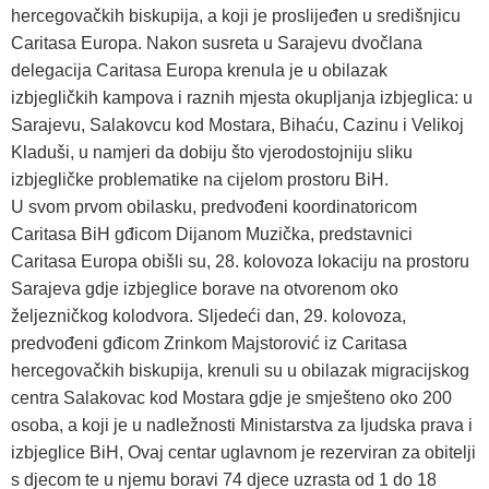
hercegovačkih biskupija, a koji je proslijeđen u središnjicu
Caritasa Europa. Nakon susreta u Sarajevu dvočlana
delegacija Caritasa Europa krenula je u obilazak
izbjegličkih kampova i raznih mjesta okupljanja izbjeglica: u
Sarajevu, Salakovcu kod Mostara, Bihaću, Cazinu i Velikoj
Kladuši, u namjeri da dobiju što vjerodostojniju sliku
izbjegličke problematike na cijelom prostoru BiH.
U svom prvom obilasku, predvođeni koordinatoricom
Caritasa BiH gđicom Dijanom Muzička, predstavnici
Caritasa Europa obišli su, 28. kolovoza lokaciju na prostoru
Sarajeva gdje izbjeglice borave na otvorenom oko
željezničkog kolodvora. Sljedeći dan, 29. kolovoza,
predvođeni gđicom Zrinkom Majstorović iz Caritasa
hercegovačkih biskupija, krenuli su u obilazak migracijskog
centra Salakovac kod Mostara gdje je smješteno oko 200
osoba, a koji je u nadležnosti Ministarstva za ljudska prava i
izbjeglice BiH, Ovaj centar uglavnom je rezerviran za obitelji
s djecom te u njemu boravi 74 djece uzrasta od 1 do 18