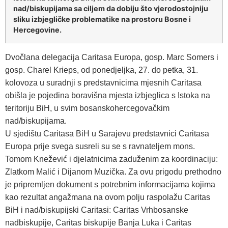
nad/biskupijama sa ciljem da dobiju što vjerodostojniju
sliku izbjegličke problematike na prostoru Bosne i
Hercegovine.
Dvočlana delegacija Caritasa Europa, gosp. Marc Somers i
gosp. Charel Krieps, od ponedjeljka, 27. do petka, 31.
kolovoza u suradnji s predstavnicima mjesnih Caritasa
obišla je pojedina boravišna mjesta izbjeglica s Istoka na
teritoriju BiH, u svim bosanskohercegovačkim
nad/biskupijama.
U sjedištu Caritasa BiH u Sarajevu predstavnici Caritasa
Europa prije svega susreli su se s ravnateljem mons.
Tomom Knežević i djelatnicima zaduženim za koordinaciju:
Zlatkom Malić i Dijanom Muzička. Za ovu prigodu prethodno
je pripremljen dokument s potrebnim informacijama kojima
kao rezultat angažmana na ovom polju raspolažu Caritas
BiH i nad/biskupijski Caritasi: Caritas Vrhbosanske
nadbiskupije, Caritas biskupije Banja Luka i Caritas