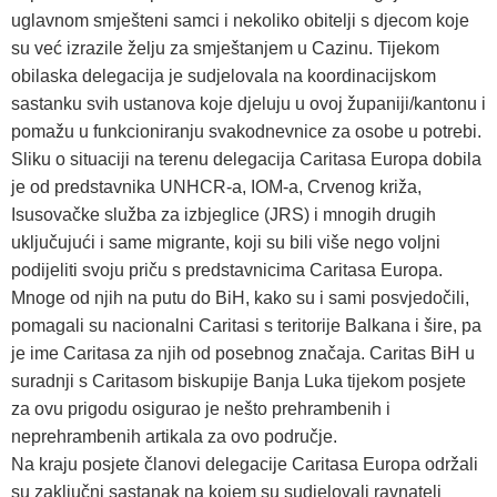
uglavnom smješteni samci i nekoliko obitelji s djecom koje
su već izrazile želju za smještanjem u Cazinu. Tijekom
obilaska delegacija je sudjelovala na koordinacijskom
sastanku svih ustanova koje djeluju u ovoj županiji/kantonu i
pomažu u funkcioniranju svakodnevnice za osobe u potrebi.
Sliku o situaciji na terenu delegacija Caritasa Europa dobila
je od predstavnika UNHCR-a, IOM-a, Crvenog križa,
Isusovačke služba za izbjeglice (JRS) i mnogih drugih
uključujući i same migrante, koji su bili više nego voljni
podijeliti svoju priču s predstavnicima Caritasa Europa.
Mnoge od njih na putu do BiH, kako su i sami posvjedočili,
pomagali su nacionalni Caritasi s teritorije Balkana i šire, pa
je ime Caritasa za njih od posebnog značaja. Caritas BiH u
suradnji s Caritasom biskupije Banja Luka tijekom posjete
za ovu prigodu osigurao je nešto prehrambenih i
neprehrambenih artikala za ovo područje.
Na kraju posjete članovi delegacije Caritasa Europa održali
su zaključni sastanak na kojem su sudjelovali ravnatelj